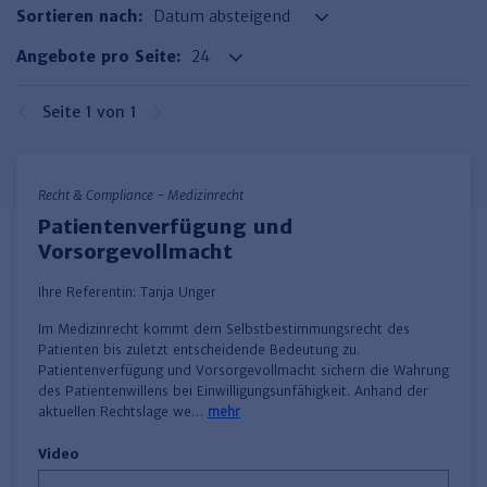
Finden Sie Ihr Thema
Personalmanagement und
Entgeltabrechnung
Familien- und Erbrecht
Sortieren nach:
Organisation
Finden Sie Ihr Thema
Steuerkanzlei und Gebühren
Miet- und WE-Recht
Miet- und Bestandsverwaltung
Arbeitsschutz & BGM
Angebote pro Seite:
Personalentwicklung und
Talentmanagement
Software und Tools
Rechtsanwaltskanzlei und Gebühren
WEG-Verwaltung
TV-L
Zurück
Seite 1 von 1
Persönlichkeitsentwicklung
Finden Sie Ihr Thema
Verkehrsrecht
Wohnungswirtschaft
TVöD
Wirtschaftsrecht
Immobilienverwaltung
Kommunale Finanzen
Arbeitsschutz
Produktpräsentationen
Recht & Compliance - Medizinrecht
Sozialrecht
SGB & Sozialwesen
Betriebliches
Patientenverfügung und
Gesundheitsmanagement
Vorsorgevollmacht
Finden Sie Ihr Thema
Compliance
Insolvenzrecht
Haufe Personal Office
Ihre Referentin:
Tanja Unger
​Im Medizinrecht kommt dem Selbstbestimmungsrecht des
Medizinrecht
Haufe Finance Office
Patienten bis zuletzt entscheidende Bedeutung zu.
Patientenverfügung und Vorsorgevollmacht sichern die Wahrung
Haufe Zeugnis Manager
des Patientenwillens bei Einwilligungsunfähigkeit. Anhand der
aktuellen Rechtslage we…
mehr
Sozialrechtprodukte
Video
Haufe Arbeitsschutz