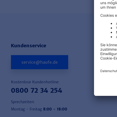
Kundenservice
service@haufe.de
Kostenlose Kundenhotline:
0800 72 34 254
Sprechzeiten:
Montag - Freitag
8:00 - 18:00