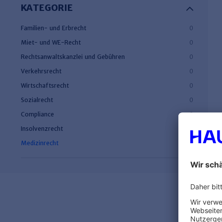
KATEGORIE
Familien- und Erbrecht
0
Miet- und WE-Recht
0
Rechtsanwaltskanzlei und Gebühren
0
Verkehrsrecht
0
Wirtschaftsrecht
0
Sozialrecht
0
Compliance
0
Insolvenzrecht
0
Medizinrecht
0