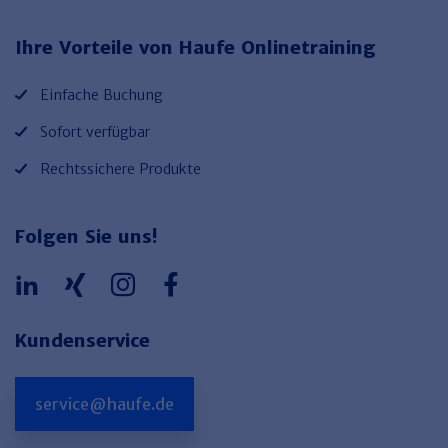
Haufe TVöD/TV-L Office
Ihre Vorteile von Haufe Onlinetraining
Haufe Immobilien
Einfache Buchung
Sofort verfügbar
Rechtssichere Produkte
Folgen Sie uns!
Kundenservice
service@haufe.de