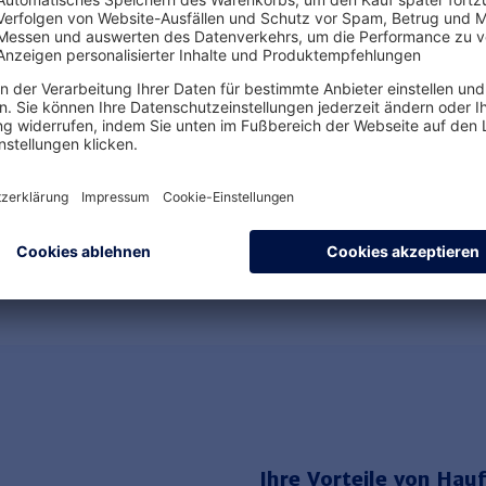
Steuerrecht aktuell:
Steuerr
Juli, August 2026
März, A
MEHR ERFAHREN
MEHR E
Ihre Vorteile von Hauf