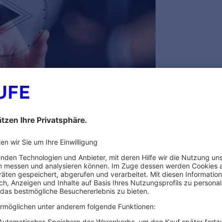
esem Referenten
STEUERN & RECHNUNGSWESEN
STEUERN