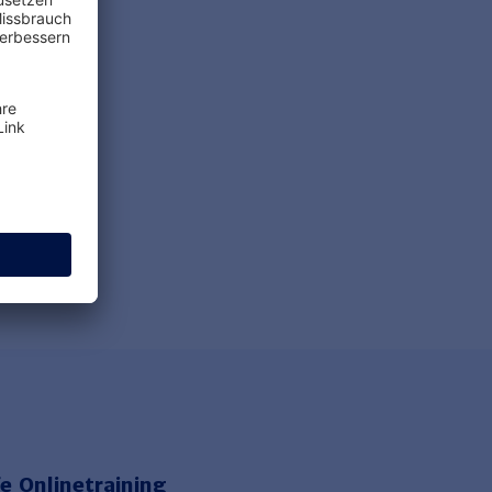
echt aktuell:
Steuerrecht aktuell:
pril 2026
Januar, Februar 202
RFAHREN
MEHR ERFAHREN
e Onlinetraining