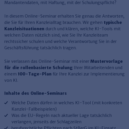
Finden Sie Ihr Thema
Personalmanagement und
Entgeltabrechnung
Familien- und Erbrecht
Mandantendaten, mit Haftung, mit der Schulungspflicht?
Organisation
Finden Sie Ihr Thema
Steuerkanzlei und Gebühren
Miet- und WE-Recht
Miet- und Bestandsverwaltung
Arbeitsschutz & BGM
In diesem Online-Seminar erhalten Sie genau die Antworten,
Personalentwicklung und
Talentmanagement
die Sie für Ihren Kanzleialltag brauchen. Wir gehen
typische
Software und Tools
Rechtsanwaltskanzlei und Gebühren
WEG-Verwaltung
TV-L
Zurück
Kanzleisituationen
durch und klären, welche KI-Tools mit
Persönlichkeitsentwicklung
Finden Sie Ihr Thema
Verkehrsrecht
Wohnungswirtschaft
TVöD
welchen Daten nützlich sind, wie Sie Ihr Kanzleiteam
rechtssicher schulen und welche Verantwortung Sie in der
Wirtschaftsrecht
Immobilienverwaltung
Kommunale Finanzen
Arbeitsschutz
Produktpräsentationen
Geschäftsführung tatsächlich tragen.
Sozialrecht
SGB & Sozialwesen
Betriebliches
Gesundheitsmanagement
Sie verlassen das Online-Seminar mit einer
Mustervorlage
Finden Sie Ihr Thema
Compliance
für die rollenbasierte Schulung
Ihrer Mitarbeitenden und
einem
100-Tage-Plan
für Ihre Kanzlei zur Implementierung
Insolvenzrecht
Haufe Personal Office
von KI.
Medizinrecht
Haufe Finance Office
Inhalte des Online-Seminars
Haufe Zeugnis Manager
Welche Daten dürfen in welches KI-Tool (mit konkreten
Kanzlei-Fallbeispielen)
Sozialrechtprodukte
Was die EU-Regeln nach aktueller Lage tatsächlich
Haufe Arbeitsschutz
verlangen, jenseits der Schlagzeilen
berufsrechtliche Pflichten nach StBerG im KI-Einsatz,