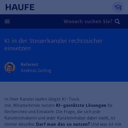
Springe direkt zum Hauptinhalt, zur Naviga
Zum Hauptinhalt springen
Zur Navigation springen
Zur Suche springen
KI in der Steuerkanzlei rechtssicher
Zurück
einsetzen
Zurück
Referent
Personal
Andreas Geiling
Steuern & Rechnungswesen
Zurück
Finden Sie Ihr Thema
Zurück
Finden Sie Ihr Thema
Arbeitsrecht
Recht & Compliance
​In Ihrer Kanzlei laufen längst KI-Tools
Zurück
mit. Mitarbeitende nutzen
KI-gestützte Lösungen
für
Entgeltabrechnung
Steuerrecht
Immobilien
Recherchen und Entwürfe. Die Frage, die sich jede
Finden Sie Ihr Thema
Kanzleiinhaberin und jeder Kanzleiinhaber dabei stellt, ist
Führung
Rechnungswesen
Öffentlicher Dienst
Zurück
immer dieselbe:
Darf man das so nutzen?
Und was ist mit