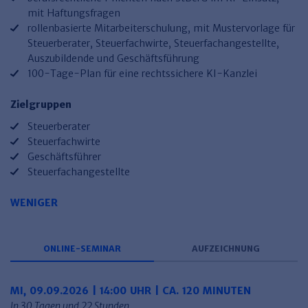
Haufe TVöD/TV-L Office
mit Haftungsfragen
rollenbasierte Mitarbeiterschulung, mit Mustervorlage für
Haufe Immobilien
Steuerberater, Steuerfachwirte, Steuerfachangestellte,
Auszubildende und Geschäftsführung
100-Tage-Plan für eine rechtssichere KI-Kanzlei
Zielgruppen
Steuerberater
Steuerfachwirte
Geschäftsführer
Steuerfachangestellte
WENIGER
ONLINE-SEMINAR
AUFZEICHNUNG
MI, 09.09.2026 | 14:00 UHR | CA. 120 MINUTEN
In 30 Tagen und 22 Stunden