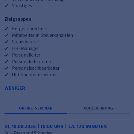
Haufe TVöD/TV-L Office
Sonstiges
Haufe Immobilien
Zielgruppen
Entgeltabrechner
Mitarbeiter in Steuerkanzleien
Steuerberater
HR-Manager
Personalleiter
Personalreferenten
Personalsachbearbeiter
Unternehmensberater
WENIGER
ONLINE-SEMINAR
AUFZEICHNUNG
DI, 18.08.2026 | 10:00 UHR | CA. 120 MINUTEN
In 11 Tagen und 5 Stunden