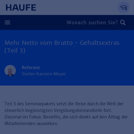
Springe direkt zum Hauptinhalt, zur Naviga
Zum Hauptinhalt springen
Zur Navigation springen
Zur Suche springen
Mehr Netto vom Brutto - Gehaltsextras
Zurück
(Teil 3)
Zurück
Referent
Personal
Stefan Karsten Meyer
Steuern & Rechnungswesen
Zurück
Finden Sie Ihr Thema
Zurück
Finden Sie Ihr Thema
Arbeitsrecht
Recht & Compliance
Teil 3 des Seminarpakets setzt die Reise durch die Welt der
Zurück
steuerlich begünstigten Vergütungsbestandteile fort.
Entgeltabrechnung
Steuerrecht
Immobilien
Diesmal im Fokus: Benefits, die sich direkt auf den Alltag der
Finden Sie Ihr Thema
Mitarbeitenden auswirken.
Führung
Rechnungswesen
Öffentlicher Dienst
Zurück