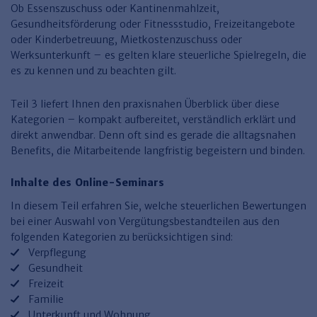
Finden Sie Ihr Thema
Personalmanagement und
Entgeltabrechnung
Familien- und Erbrecht
Ob Essenszuschuss oder Kantinenmahlzeit,
Organisation
Gesundheitsförderung oder Fitnessstudio, Freizeitangebote
Finden Sie Ihr Thema
Steuerkanzlei und Gebühren
Miet- und WE-Recht
Miet- und Bestandsverwaltung
Arbeitsschutz & BGM
oder Kinderbetreuung, Mietkostenzuschuss oder
Personalentwicklung und
Talentmanagement
Werksunterkunft – es gelten klare steuerliche Spielregeln, die
Software und Tools
Rechtsanwaltskanzlei und Gebühren
WEG-Verwaltung
TV-L
Zurück
es zu kennen und zu beachten gilt.
Persönlichkeitsentwicklung
Finden Sie Ihr Thema
Verkehrsrecht
Wohnungswirtschaft
TVöD
Teil 3 liefert Ihnen den praxisnahen Überblick über diese
Wirtschaftsrecht
Immobilienverwaltung
Kommunale Finanzen
Arbeitsschutz
Produktpräsentationen
Kategorien – kompakt aufbereitet, verständlich erklärt und
direkt anwendbar. Denn oft sind es gerade die alltagsnahen
Sozialrecht
SGB & Sozialwesen
Betriebliches
Gesundheitsmanagement
Benefits, die Mitarbeitende langfristig begeistern und binden.
Finden Sie Ihr Thema
Compliance
Inhalte des Online-Seminars
Insolvenzrecht
Haufe Personal Office
In diesem Teil erfahren Sie, welche steuerlichen Bewertungen
Medizinrecht
Haufe Finance Office
bei einer Auswahl von Vergütungsbestandteilen aus den
folgenden Kategorien zu berücksichtigen sind:
Haufe Zeugnis Manager
Verpflegung
Gesundheit
Sozialrechtprodukte
Freizeit
Haufe Arbeitsschutz
Familie
Unterkunft und Wohnung