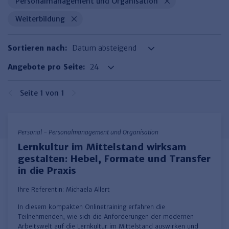
Finden Sie Ihr Thema
Personalmanagement und Organisation
Personalmanagement und
Entgeltabrechnung
Familien- und Erbrecht
Organisation
Weiterbildung
Finden Sie Ihr Thema
Steuerkanzlei und Gebühren
Miet- und WE-Recht
Miet- und Bestandsverwaltung
Arbeitsschutz & BGM
Personalentwicklung und
Talentmanagement
Software und Tools
Rechtsanwaltskanzlei und Gebühren
WEG-Verwaltung
TV-L
Zurück
Sortieren nach:
Persönlichkeitsentwicklung
Finden Sie Ihr Thema
Verkehrsrecht
Wohnungswirtschaft
TVöD
Angebote pro Seite:
Wirtschaftsrecht
Immobilienverwaltung
Kommunale Finanzen
Arbeitsschutz
Produktpräsentationen
Seite 1 von 1
Sozialrecht
SGB & Sozialwesen
Betriebliches
Gesundheitsmanagement
Finden Sie Ihr Thema
Compliance
Personal - Personalmanagement und Organisation
Insolvenzrecht
Haufe Personal Office
Lernkultur im Mittelstand wirksam
Medizinrecht
Haufe Finance Office
gestalten: Hebel, Formate und Transfer
in die Praxis
Haufe Zeugnis Manager
Ihre Referentin:
Michaela Allert
Sozialrechtprodukte
​In diesem kompakten Onlinetraining erfahren die
Haufe Arbeitsschutz
Teilnehmenden, wie sich die Anforderungen der modernen
Arbeitswelt auf die Lernkultur im Mittelstand auswirken und