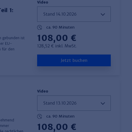
Video
il 1:
ca. 90 Minuten
108,00 €
n gebunden ist
der EU-
128,52 € inkl. MwSt.
h für den
Jetzt buchen
Video
ca. 90 Minuten
zunehmend
108,00 €
 immer
ie rechtlichen