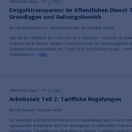
Öffentlicher Dienst - TV-L, TVöD
Entgelttransparenz im öffentlichen Dienst Te
Grundlagen und Geltungsbereich
Ihre Referent:innen:
Dr. Michaela Felisiak
,
Dr. Dominik Sorber
Was die EU-Richtlinie für TVöD und TV-L bedeutet – und wer ab wan
erfahren Sie in diesem Seminar. Deutschland hat die Umsetzungsfrist 
Entgelttransparenzrichtlinie am 7. Juni 2026 verstreichen lassen – doc
öffentlichen D…
mehr
Öffentlicher Dienst - TV-L, TVöD
Arbeitszeit Teil 2: Tarifliche Regelungen
Ihre Referentin:
Stefanie Hock
Ein sinnvoller und bedarfsorientierter Personaleinsatz wird in einer 
dynamischen Arbeitswelt auch für Arbeitgeber im öffentlichen Dienst
bedeutender. Die Referentin zeigt Ihnen in diesem 2-teiligen Seminar d