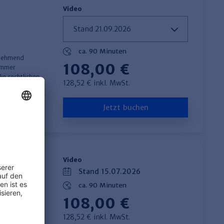
Video
ca. 90 Minuten
zunehmend
108,00 €
 immer
ie rechtlichen
128,52 € inkl. MwSt.
Jetzt buchen
Video
Stand 15.07.2026
ca. 90 Minuten
108,00 €
128,52 € inkl. MwSt.
eine