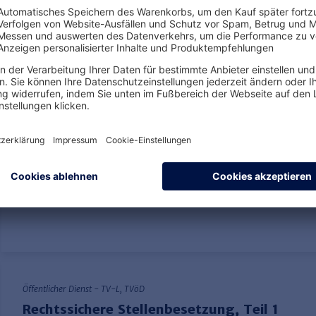
„automatische“ Beendigung des Arbeitsverhältnisses ohne Ausspruch 
vor. Der Referent stellt Ihnen im Seminar - bezogen auf die Regelun
L - die ve…
mehr
Öffentlicher Dienst - TV-L, TVöD
Rechtssichere Stellenbesetzung Teil 2
Ihre Referentin:
Annette Salomon-Hengst
Fehler im Auswahlverfahren können teuer werden, sie sind für alle Bete
reichlich Ärger und "verlorener" Zeit verbunden. Leistungsstarke Kand
bei langwierigen Verfahren ihre Bewerbung zurück und entscheiden si
Öffentlicher Dienst - TV-L, TVöD
Rechtssichere Stellenbesetzung, Teil 1