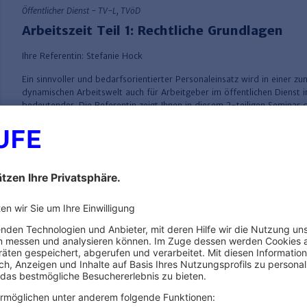
Öffentlicher Dienst - TV-L, TVöD
Arbeitszeit Teil 1: Rechtliche Grundlagen
Ihre Referentin:
Stefanie Hock
Ein sinnvoller und bedarfsorientierter Personaleinsatz wird in einer 
dynamischen Arbeitswelt auch für Arbeitgeber im öffentlichen Dienst
bedeutender. Die Referentin zeigt Ihnen in diesem 2-teiligen Seminar d
Rahmenbeding…
mehr
Öffentlicher Dienst - TV-L, TVöD
Beendigung des Arbeitsverhältnisses ohne
Kündigung im TVöD/TV-L
Ihr Referent:
Christian Wäldele
Die Tarifverträge des öffentlichen Dienstes sehen für bestimmte Fälle 