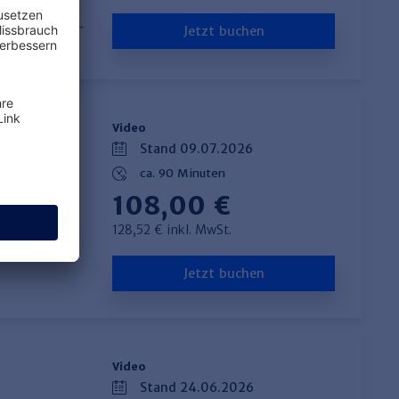
einer Kündigung
gen des TVöD/TV-
Jetzt buchen
Video
Stand 09.07.2026
ca. 90 Minuten
108,00 €
iligten mit
128,52 € inkl. MwSt.
idaten ziehen
ch fü…
mehr
Jetzt buchen
Video
Stand 24.06.2026