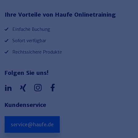
Haufe TVöD/TV-L Office
Ihre Vorteile von Haufe Onlinetraining
Haufe Immobilien
Einfache Buchung
Sofort verfügbar
Rechtssichere Produkte
Folgen Sie uns!
Kundenservice
service@haufe.de