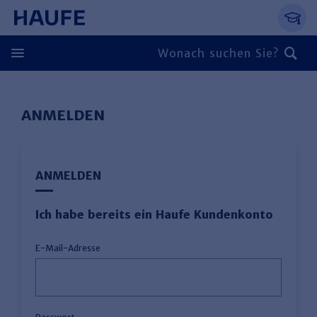
Springe direkt zum Hauptinhalt, zur Naviga
Zum Hauptinhalt springen
Zur Navigation springen
Zur Suche springen
ANMELDEN
ANMELDEN
Ich habe bereits ein Haufe Kundenkonto
E-Mail-Adresse