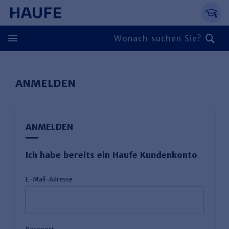
Springe direkt zum Hauptinhalt, zur Naviga
Zum Hauptinhalt springen
Zur Navigation springen
Zur Suche springen
ANMELDEN
ANMELDEN
Ich habe bereits ein Haufe Kundenkonto
E-Mail-Adresse