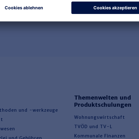
Themenwelten und
Produktschulungen
thoden und -werkzeuge
Wohnungswirtschaft
ht
TVÖD und TV-L
swesen
Kommunale Finanzen
zlei und Gebühren