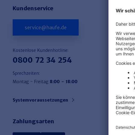
Kundenservice
service@haufe.de
Kostenlose Kundenhotline:
0800 72 34 254
Sprechzeiten:
Montag - Freitag
8:00 - 18:00
Systemvoraussetzungen
Zahlungsarten