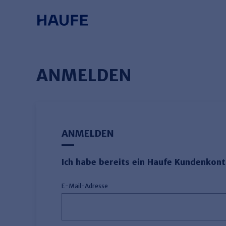
Springe direkt zum Hauptinhalt, zur
Zum Hauptinhalt springen
Zur Navigation springen
Zur Suche springen
ANMELDEN
ANMELDEN
Ich habe bereits ein Haufe Kundenkon
E-Mail-Adresse