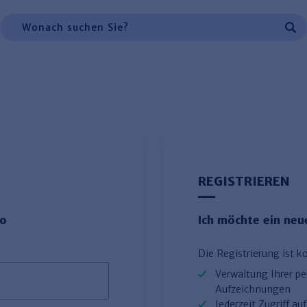
 Navigation, oder zur Suche:
Suchen
REGISTRIEREN
to
Ich möchte ein ne
Die Registrierung ist k
Verwaltung Ihrer p
Aufzeichnungen
Jederzeit Zugriff a