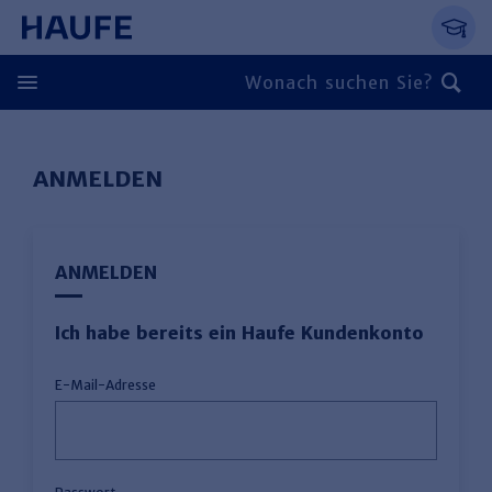
Springe direkt zum Hauptinhalt, zur Naviga
Zum Hauptinhalt springen
Zur Navigation springen
Zur Suche springen
ANMELDEN
ANMELDEN
Ich habe bereits ein Haufe Kundenkonto
E-Mail-Adresse