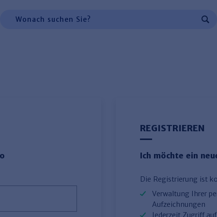
 Navigation, oder zur Suche:
Suchen
REGISTRIEREN
to
Ich möchte ein ne
Die Registrierung ist k
Verwaltung Ihrer p
Aufzeichnungen
Jederzeit Zugriff a