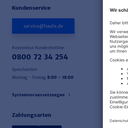
Kundenservice
service@haufe.de
Kostenlose Kundenhotline:
0800 72 34 254
Sprechzeiten:
Montag - Freitag
8:00 - 18:00
Systemvoraussetzungen
Zahlungsarten