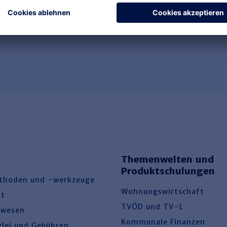
Themenwelten und
Produktschulungen
thoden und -werkzeuge
Wohnungswirtschaft
ht
TVÖD und TV-L
swesen
Kommunale Finanzen
zlei und Gebühren