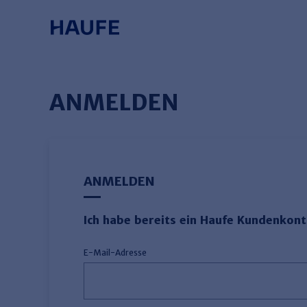
Springe direkt zum Hauptinhalt, zur
Zum Hauptinhalt springen
Zur Navigation springen
Zur Suche springen
ANMELDEN
ANMELDEN
Ich habe bereits ein Haufe Kundenkon
E-Mail-Adresse