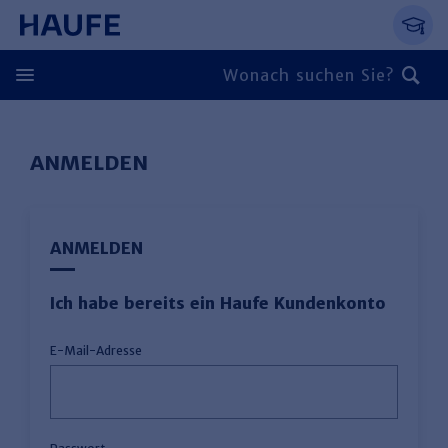
Springe direkt zum Hauptinhalt, zur Naviga
Zum Hauptinhalt springen
Zur Navigation springen
Zur Suche springen
ANMELDEN
ANMELDEN
Ich habe bereits ein Haufe Kundenkonto
E-Mail-Adresse