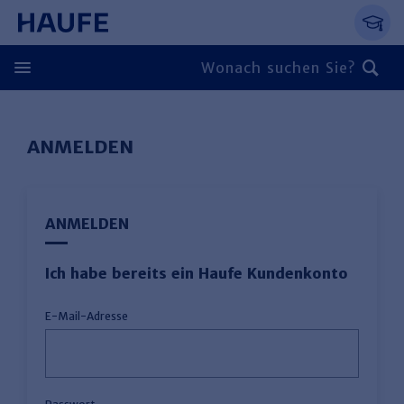
Springe direkt zum Hauptinhalt, zur Naviga
Zum Hauptinhalt springen
Zur Navigation springen
Zur Suche springen
ANMELDEN
ANMELDEN
Ich habe bereits ein Haufe Kundenkonto
E-Mail-Adresse