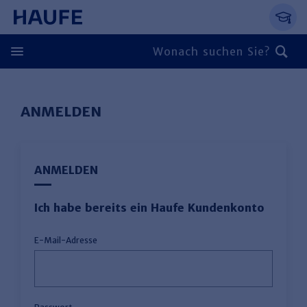
Springe direkt zum Hauptinhalt, zur Naviga
Zum Hauptinhalt springen
Zur Navigation springen
Zur Suche springen
ANMELDEN
ANMELDEN
Ich habe bereits ein Haufe Kundenkonto
E-Mail-Adresse