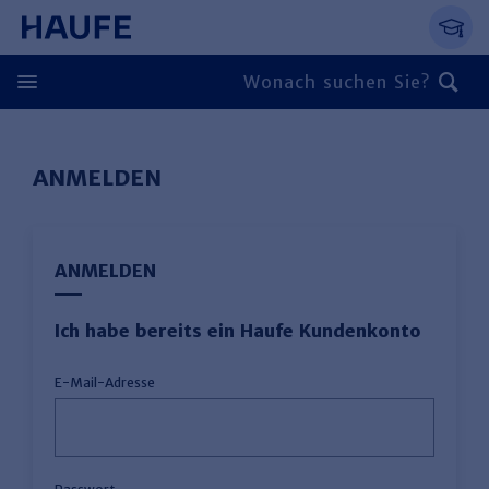
Springe direkt zum Hauptinhalt, zur Naviga
Zum Hauptinhalt springen
Zur Navigation springen
Zur Suche springen
ANMELDEN
ANMELDEN
Ich habe bereits ein Haufe Kundenkonto
E-Mail-Adresse