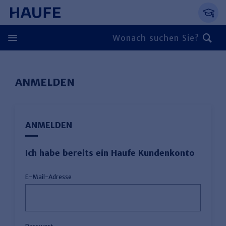
Springe direkt zum Hauptinhalt, zur Naviga
Zum Hauptinhalt springen
Zur Navigation springen
Zur Suche springen
ANMELDEN
ANMELDEN
Ich habe bereits ein Haufe Kundenkonto
E-Mail-Adresse