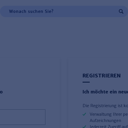
 Navigation, oder zur Suche:
Suchen
REGISTRIEREN
to
Ich möchte ein ne
Die Registrierung ist k
Verwaltung Ihrer p
Aufzeichnungen
Jederzeit Zugriff a