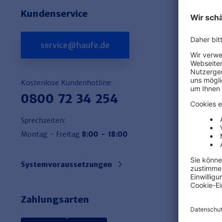
Kundenservice
service@haufe.de
Kostenlose Kundenhotline:
0800 72 34 254
Sprechzeiten:
Montag - Freitag
8:00 - 18:00
Systemvoraussetzungen
Zahlungsarten