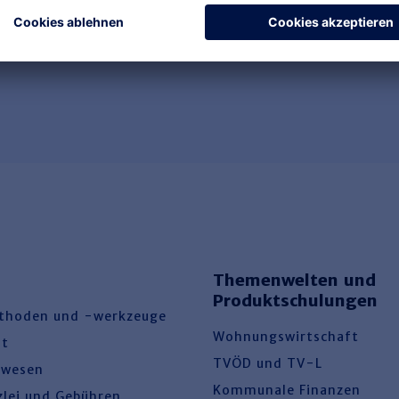
Themenwelten und
Produktschulungen
thoden und -werkzeuge
Wohnungswirtschaft
ht
TVÖD und TV-L
swesen
Kommunale Finanzen
zlei und Gebühren