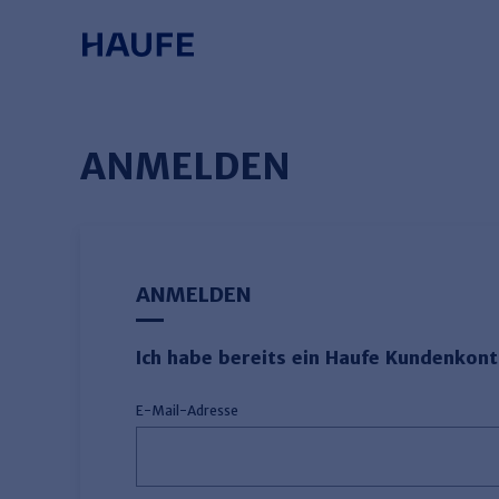
Springe direkt zum Hauptinhalt, zur
Zum Hauptinhalt springen
Zur Navigation springen
Zur Suche springen
ANMELDEN
ANMELDEN
Ich habe bereits ein Haufe Kundenkon
E-Mail-Adresse