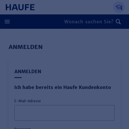
Springe direkt zum Hauptinhalt, zur Naviga
Zum Hauptinhalt springen
Zur Navigation springen
Zur Suche springen
ANMELDEN
ANMELDEN
Ich habe bereits ein Haufe Kundenkonto
E-Mail-Adresse