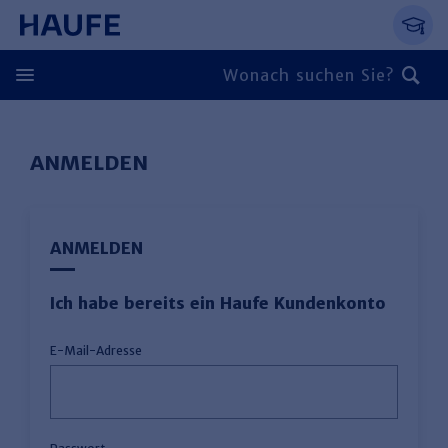
Springe direkt zum Hauptinhalt, zur Naviga
Zum Hauptinhalt springen
Zur Navigation springen
Zur Suche springen
ANMELDEN
ANMELDEN
Ich habe bereits ein Haufe Kundenkonto
E-Mail-Adresse