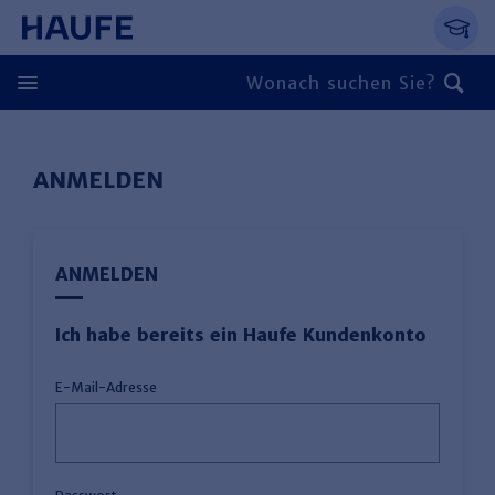
Springe direkt zum Hauptinhalt, zur Naviga
Zum Hauptinhalt springen
Zur Navigation springen
Zur Suche springen
ANMELDEN
ANMELDEN
Ich habe bereits ein Haufe Kundenkonto
E-Mail-Adresse