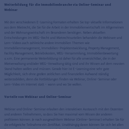
Weiterbildung für die Immobilienbranche via Online-Seminar und
Webinar
Mit den verschiedenen E-Learning Formaten erhalten Sie top-aktuelle Informationen
aus dem Mietrecht, die Sie für die Arbeit in der Immobilienwirtschaft im Allgemeinen
und der Wohnungswirtschaft im Besonderen benötigen. Neben aktuellen
Entscheidungen im WEG-Recht und Mietrechtsurteilen behandeln die Webinare und
Lern-Videos auch zahlreiche andere Immobilien Themen wie
Immobilienmanagement, Immobilien-Projektentwicklung, Property Management,
Facility Management, Betriebskosten, WEG-Versammlung, Immobilienbewertung
u.v.m. Eine permanente Weiterbildung ist daher für alle unverzichtbar, die in der
Mietverwaltung und/oder WEG-Verwaltung tätig sind und ihr Wissen auf dem neusten
Stand halten wollen und müssen. Gerade hier ist E-Learning eine sehr gute
Möglichkeit, sich ohne großen zeitlichen und finanziellen Aufwand ständig
weiterzubilden, denn die Fortbildungen finden via Webinar, Online-Seminar oder
Lern-Video im Internet statt - wann und wo Sie wollen.
Vorteile von Webinar und Online-Seminar
Webinar und Online-Seminar erlauben den interaktiven Austausch mit den Dozenten
und anderen Teilnehmern, so dass Sie hier maximal vom Wissen der anderen
profitieren können. Je nach ausgewähltem Webinar (Online-Seminar) erhalten Sie für
die erfolgreiche Teilnahme ein Zertifikat. Unabhängig davon können Sie sich bei allen