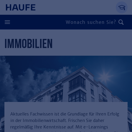
Springe direkt zum Hauptinhalt, zur Naviga
Zum Hauptinhalt springen
Zur Navigation springen
Zur Suche springen
IMMOBILIEN
Zurück
Zurück
Personal
Steuern & Rechnungswesen
Zurück
Finden Sie Ihr Thema
Zurück
Finden Sie Ihr Thema
Arbeitsrecht
Recht & Compliance
Zurück
Entgeltabrechnung
Steuerrecht
Immobilien
Aktuelles Fachwissen ist die Grundlage für Ihren Erfolg
in der Immobilienwirtschaft. Frischen Sie daher
Finden Sie Ihr Thema
Führung
Rechnungswesen
Öffentlicher Dienst
Zurück
regelmäßig Ihre Kenntnisse auf. Mit e-Learnings