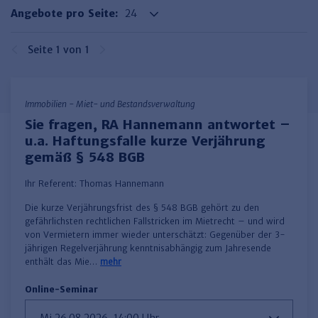
Haufe TVöD/TV-L Office
Angebote pro Seite:
Haufe Immobilien
Seite 1 von 1
Immobilien - Miet- und Bestandsverwaltung
Sie fragen, RA Hannemann antwortet –
u.a. Haftungsfalle kurze Verjährung
gemäß § 548 BGB
Ihr Referent:
Thomas Hannemann
Die kurze Verjährungsfrist des § 548 BGB gehört zu den
gefährlichsten rechtlichen Fallstricken im Mietrecht – und wird
von Vermietern immer wieder unterschätzt: Gegenüber der 3-
jährigen Regelverjährung kenntnisabhängig zum Jahresende
enthält das Mie…
mehr
Online-Seminar