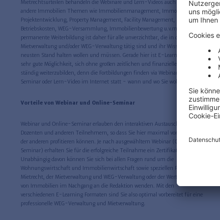
Mietrechtsurteilen behandeln die Webinare und Lern-Videos auch zahlreiche
andere Immobilien Themen wie Immobilienmanagement, Immobilien-
Projektentwicklung, Property Management, Facility Management,
Betriebskosten, WEG-Versammlung, Immobilienbewertung u.v.m. Eine
permanente Weiterbildung ist daher für alle unverzichtbar, die in der
Mietverwaltung und/oder WEG-Verwaltung tätig sind und ihr Wissen auf dem
neusten Stand halten wollen und müssen. Gerade hier ist E-Learning eine
sehr gute Möglichkeit, sich ohne großen zeitlichen und finanziellen Aufwand
ständig weiterzubilden, denn die Fortbildungen finden via Webinar, Online-
Seminar oder Lern-Video im Internet statt - wann und wo Sie wollen.
Vorteile von Webinar und Online-Seminar
Webinar und Online-Seminar erlauben den interaktiven Austausch mit den
Dozenten und anderen Teilnehmern, so dass Sie hier maximal vom Wissen
der anderen profitieren können. Je nach ausgewähltem Webinar (Online-
Seminar) erhalten Sie für die erfolgreiche Teilnahme ein Zertifikat.
Unabhängig davon können Sie sich bei allen Fragen rund um die
Wohnungswirtschaft und Immobilienwirtschaft sowie speziellen Fragen zum
Mietrecht, der Mietverwaltung und WEG-Verwaltung oder der Wertermittlung
von Immobilien im Nachgang an die Redaktion wenden. Mit den
verschiedenen E-Learning Formaten sind Sie also optimal vorbereitet für eine
professionelle WEG-Verwaltung und Mietverwaltung.