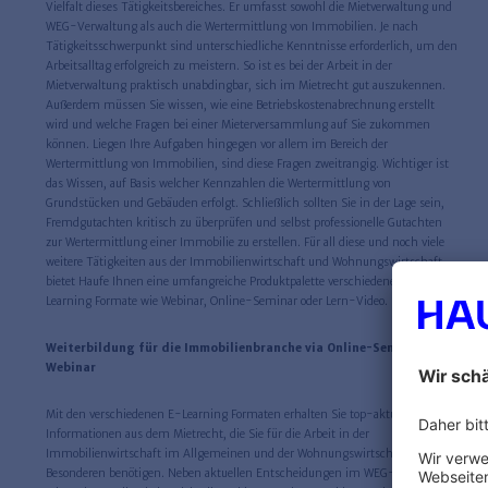
Vielfalt dieses Tätigkeitsbereiches. Er umfasst sowohl die Mietverwaltung und
WEG-Verwaltung als auch die Wertermittlung von Immobilien. Je nach
Tätigkeitsschwerpunkt sind unterschiedliche Kenntnisse erforderlich, um den
Arbeitsalltag erfolgreich zu meistern. So ist es bei der Arbeit in der
Mietverwaltung praktisch unabdingbar, sich im Mietrecht gut auszukennen.
Außerdem müssen Sie wissen, wie eine Betriebskostenabrechnung erstellt
wird und welche Fragen bei einer Mieterversammlung auf Sie zukommen
können. Liegen Ihre Aufgaben hingegen vor allem im Bereich der
Wertermittlung von Immobilien, sind diese Fragen zweitrangig. Wichtiger ist
das Wissen, auf Basis welcher Kennzahlen die Wertermittlung von
Grundstücken und Gebäuden erfolgt. Schließlich sollten Sie in der Lage sein,
Fremdgutachten kritisch zu überprüfen und selbst professionelle Gutachten
zur Wertermittlung einer Immobilie zu erstellen. Für all diese und noch viele
weitere Tätigkeiten aus der Immobilienwirtschaft und Wohnungswirtschaft
bietet Haufe Ihnen eine umfangreiche Produktpalette verschiedener E-
Learning Formate wie Webinar, Online-Seminar oder Lern-Video.
Weiterbildung für die Immobilienbranche via Online-Seminar und
Webinar
Mit den verschiedenen E-Learning Formaten erhalten Sie top-aktuelle
Informationen aus dem Mietrecht, die Sie für die Arbeit in der
Immobilienwirtschaft im Allgemeinen und der Wohnungswirtschaft im
Besonderen benötigen. Neben aktuellen Entscheidungen im WEG-Recht und