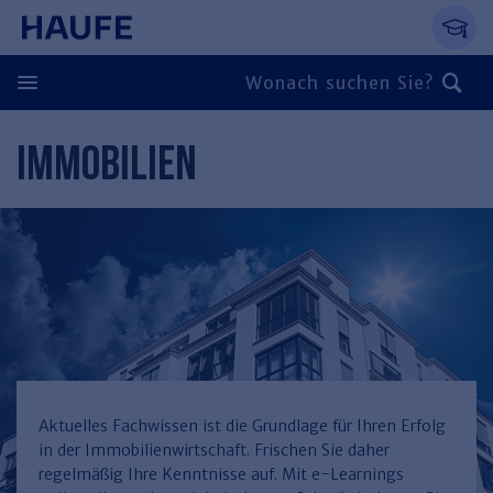
Springe direkt zum Hauptinhalt, zur Naviga
Zum Hauptinhalt springen
Zur Navigation springen
Zur Suche springen
IMMOBILIEN
Zurück
Zurück
Personal
Steuern & Rechnungswesen
Zurück
Finden Sie Ihr Thema
Zurück
Finden Sie Ihr Thema
Arbeitsrecht
Recht & Compliance
Zurück
Entgeltabrechnung
Steuerrecht
Immobilien
Aktuelles Fachwissen ist die Grundlage für Ihren Erfolg
in der Immobilienwirtschaft. Frischen Sie daher
Finden Sie Ihr Thema
Führung
Rechnungswesen
Öffentlicher Dienst
Zurück
regelmäßig Ihre Kenntnisse auf. Mit e-Learnings