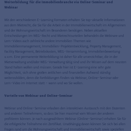
Weiterbildung für die Immobilienbranche via Online-Seminar und
Webinar
Mit den verschiedenen E-Learning Formaten erhalten Sie top-aktuelle Informationen
aus dem Mietrecht, die Sie für die Arbeit in der Immobilienwirtschaft im Allgemeinen
und der Wohnungswirtschaft im Besonderen benötigen. Neben aktuellen
Entscheidungen im WEG-Recht und Mietrechtsurteilen behandeln die Webinare und
Lern-Videos auch zahlreiche andere Immobilien Themen wie
Immobilienmanagement, Immobilien-Projektentwicklung, Property Management,
Facility Management, Betriebskosten, WEG-Versammlung, Immobilienbewertung
u.v.m. Eine permanente Weiterbildung ist daher für alle unverzichtbar, die in der
Mietverwaltung und/oder WEG-Verwaltung tätig sind und ihr Wissen auf dem neusten
Stand halten wollen und müssen. Gerade hier ist E-Learning eine sehr gute
Möglichkeit, sich ohne großen zeitlichen und finanziellen Aufwand ständig
weiterzubilden, denn die Fortbildungen finden via Webinar, Online-Seminar oder
Lern-Video im Internet statt - wann und wo Sie wollen.
Vorteile von Webinar und Online-Seminar
Webinar und Online-Seminar erlauben den interaktiven Austausch mit den Dozenten
und anderen Teilnehmern, so dass Sie hier maximal vom Wissen der anderen
profitieren können. Je nach ausgewähltem Webinar (Online-Seminar) erhalten Sie für
die erfolgreiche Teilnahme ein Zertifikat. Unabhängig davon können Sie sich bei allen
Fragen rund um die Wohnungswirtschaft und Immobilienwirtschaft sowie speziellen