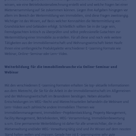
wissen, wie eine Betriebskostenabrechnung erstellt wird und welche Fragen bei einer
Mieterversammlung auf Sie zukommen können. Liegen Ihre Aufgaben hingegen vor
allem im Bereich der Wertermittlung von Immobilien, sind diese Fragen zweitrangig.
Wichtiger ist das Wissen, auf Basis welcher Kennzahlen die Wertermittlung von
Grundstücken und Gebäuden erfolgt. Schließlich sollten Sie in der Lage sein,
Fremdgutachten kritisch zu überprüfen und selbst professionelle Gutachten zur
Wertermittlung einer Immobilie zu erstellen. Für all diese und noch viele weitere
Tätigkeiten aus der Immobilienwirtschaft und Wohnungswirtschaft bietet Haufe
Ihnen eine umfangreiche Produktpalette verschiedener E-Learning Formate wie
Webinar, Online-Seminar oder Lern-Video.
Weiterbildung für die Immobilienbranche via Online-Seminar und
Webinar
Mit den verschiedenen E-Learning Formaten erhalten Sie top-aktuelle Informationen
aus dem Mietrecht, die Sie für die Arbeit in der Immobilienwirtschaft im Allgemeinen
und der Wohnungswirtschaft im Besonderen benötigen. Neben aktuellen
Entscheidungen im WEG-Recht und Mietrechtsurteilen behandeln die Webinare und
Lern-Videos auch zahlreiche andere Immobilien Themen wie
Immobilienmanagement, Immobilien-Projektentwicklung, Property Management,
Facility Management, Betriebskosten, WEG-Versammlung, Immobilienbewertung
u.v.m. Eine permanente Weiterbildung ist daher für alle unverzichtbar, die in der
Mietverwaltung und/oder WEG-Verwaltung tätig sind und ihr Wissen auf dem neusten
Stand halten wollen und müssen. Gerade hier ist E-Learning eine sehr gute