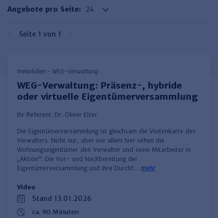
Haufe TVöD/TV-L Office
Angebote pro Seite:
Haufe Immobilien
Seite 1 von 1
Immobilien - WEG-Verwaltung
WEG-Verwaltung: Präsenz-, hybride
oder virtuelle Eigentümerversammlung
Ihr Referent:
Dr. Oliver Elzer
Die Eigentümerversammlung ist gleichsam die Visitenkarte des
Verwalters. Nicht nur, aber vor allem hier sehen die
Wohnungseigentümer den Verwalter und seine Mitarbeiter in
„Aktion“. Die Vor- und Nachbereitung der
Eigentümerversammlung und ihre Durchf…
mehr
Video
Stand 13.01.2026
ca. 90 Minuten