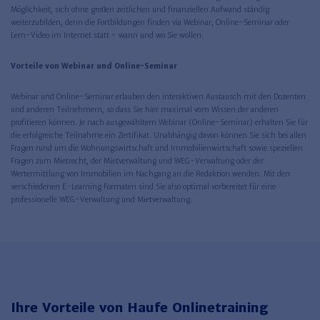
Möglichkeit, sich ohne großen zeitlichen und finanziellen Aufwand ständig
weiterzubilden, denn die Fortbildungen finden via Webinar, Online-Seminar oder
Lern-Video im Internet statt - wann und wo Sie wollen.
Vorteile von Webinar und Online-Seminar
Webinar und Online-Seminar erlauben den interaktiven Austausch mit den Dozenten
und anderen Teilnehmern, so dass Sie hier maximal vom Wissen der anderen
profitieren können. Je nach ausgewähltem Webinar (Online-Seminar) erhalten Sie für
die erfolgreiche Teilnahme ein Zertifikat. Unabhängig davon können Sie sich bei allen
Fragen rund um die Wohnungswirtschaft und Immobilienwirtschaft sowie speziellen
Fragen zum Mietrecht, der Mietverwaltung und WEG-Verwaltung oder der
Wertermittlung von Immobilien im Nachgang an die Redaktion wenden. Mit den
verschiedenen E-Learning Formaten sind Sie also optimal vorbereitet für eine
professionelle WEG-Verwaltung und Mietverwaltung.
Ihre Vorteile von Haufe Onlinetraining