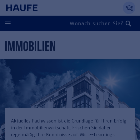
Springe direkt zum Hauptinhalt, zur Naviga
Zum Hauptinhalt springen
Zur Navigation springen
Zur Suche springen
IMMOBILIEN
Zurück
Zurück
Personal
Steuern & Rechnungswesen
Zurück
Finden Sie Ihr Thema
Zurück
Finden Sie Ihr Thema
Arbeitsrecht
Recht & Compliance
Zurück
Entgeltabrechnung
Steuerrecht
Immobilien
Aktuelles Fachwissen ist die Grundlage für Ihren Erfolg
in der Immobilienwirtschaft. Frischen Sie daher
Finden Sie Ihr Thema
Führung
Rechnungswesen
Öffentlicher Dienst
Zurück
regelmäßig Ihre Kenntnisse auf. Mit e-Learnings