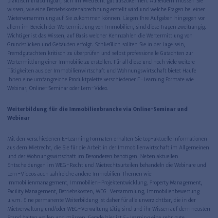
praktisch unabdingbar, sich im Mietrecht gut auszukennen. Außerdem müssen Sie
wissen, wie eine Betriebskostenabrechnung erstellt wird und welche Fragen bei einer
Mieterversammlung auf Sie zukommen können. Liegen Ihre Aufgaben hingegen vor
allem im Bereich der Wertermittlung von Immobilien, sind diese Fragen zweitrangig.
Wichtiger ist das Wissen, auf Basis welcher Kennzahlen die Wertermittlung von
Grundstücken und Gebäuden erfolgt. Schließlich sollten Sie in der Lage sein,
Fremdgutachten kritisch zu überprüfen und selbst professionelle Gutachten zur
Wertermittlung einer Immobilie zu erstellen. Für all diese und noch viele weitere
Tätigkeiten aus der Immobilienwirtschaft und Wohnungswirtschaft bietet Haufe
Ihnen eine umfangreiche Produktpalette verschiedener E-Learning Formate wie
Webinar, Online-Seminar oder Lern-Video.
Weiterbildung für die Immobilienbranche via Online-Seminar und
Webinar
Mit den verschiedenen E-Learning Formaten erhalten Sie top-aktuelle Informationen
aus dem Mietrecht, die Sie für die Arbeit in der Immobilienwirtschaft im Allgemeinen
und der Wohnungswirtschaft im Besonderen benötigen. Neben aktuellen
Entscheidungen im WEG-Recht und Mietrechtsurteilen behandeln die Webinare und
Lern-Videos auch zahlreiche andere Immobilien Themen wie
Immobilienmanagement, Immobilien-Projektentwicklung, Property Management,
Facility Management, Betriebskosten, WEG-Versammlung, Immobilienbewertung
u.v.m. Eine permanente Weiterbildung ist daher für alle unverzichtbar, die in der
Mietverwaltung und/oder WEG-Verwaltung tätig sind und ihr Wissen auf dem neusten
Stand halten wollen und müssen. Gerade hier ist E-Learning eine sehr gute