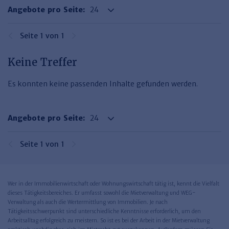
Haufe TVöD/TV-L Office
Angebote pro Seite:
Haufe Immobilien
Seite 1 von 1
Keine Treffer
Es konnten keine passenden Inhalte gefunden werden.
Angebote pro Seite:
Seite 1 von 1
Wer in der Immobilienwirtschaft oder Wohnungswirtschaft tätig ist, kennt die Vielfalt
dieses Tätigkeitsbereiches. Er umfasst sowohl die Mietverwaltung und WEG-
Verwaltung als auch die Wertermittlung von Immobilien. Je nach
Tätigkeitsschwerpunkt sind unterschiedliche Kenntnisse erforderlich, um den
Arbeitsalltag erfolgreich zu meistern. So ist es bei der Arbeit in der Mietverwaltung