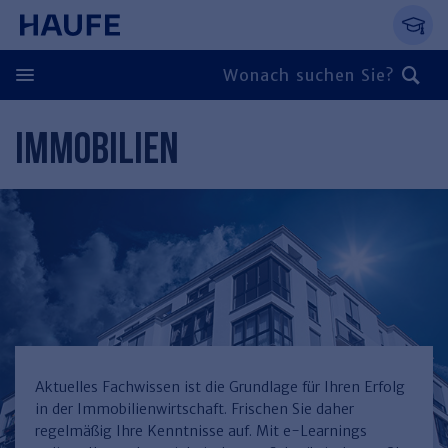
Springe direkt zum Hauptinhalt, zur Naviga
Zum Hauptinhalt springen
Zur Navigation springen
Zur Suche springen
IMMOBILIEN
Zurück
Zurück
Personal
Steuern & Rechnungswesen
Zurück
Finden Sie Ihr Thema
Zurück
Finden Sie Ihr Thema
Arbeitsrecht
Recht & Compliance
Zurück
Entgeltabrechnung
Steuerrecht
Immobilien
Aktuelles Fachwissen ist die Grundlage für Ihren Erfolg
in der Immobilienwirtschaft. Frischen Sie daher
Finden Sie Ihr Thema
Führung
Rechnungswesen
Öffentlicher Dienst
Zurück
regelmäßig Ihre Kenntnisse auf. Mit e-Learnings