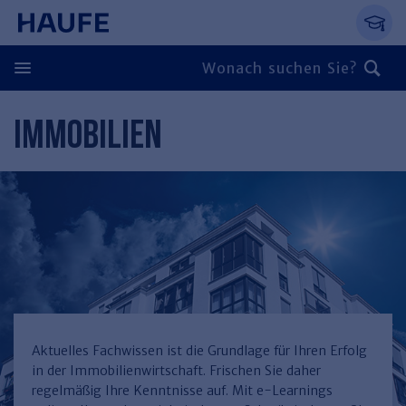
Springe direkt zum Hauptinhalt, zur Naviga
Zum Hauptinhalt springen
Zur Navigation springen
Zur Suche springen
IMMOBILIEN
Zurück
Zurück
Personal
Steuern & Rechnungswesen
Zurück
Finden Sie Ihr Thema
Zurück
Finden Sie Ihr Thema
Arbeitsrecht
Recht & Compliance
Zurück
Entgeltabrechnung
Steuerrecht
Immobilien
Aktuelles Fachwissen ist die Grundlage für Ihren Erfolg
in der Immobilienwirtschaft. Frischen Sie daher
Finden Sie Ihr Thema
Führung
Rechnungswesen
Öffentlicher Dienst
Zurück
regelmäßig Ihre Kenntnisse auf. Mit e-Learnings