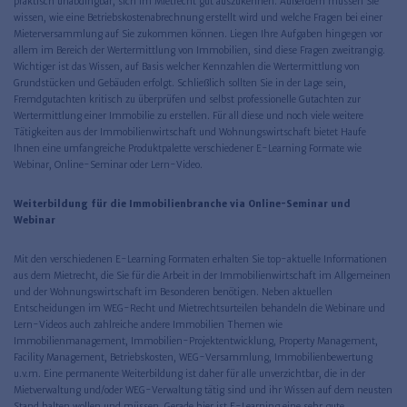
praktisch unabdingbar, sich im Mietrecht gut auszukennen. Außerdem müssen Sie
wissen, wie eine Betriebskostenabrechnung erstellt wird und welche Fragen bei einer
Mieterversammlung auf Sie zukommen können. Liegen Ihre Aufgaben hingegen vor
allem im Bereich der Wertermittlung von Immobilien, sind diese Fragen zweitrangig.
Wichtiger ist das Wissen, auf Basis welcher Kennzahlen die Wertermittlung von
Grundstücken und Gebäuden erfolgt. Schließlich sollten Sie in der Lage sein,
Fremdgutachten kritisch zu überprüfen und selbst professionelle Gutachten zur
Wertermittlung einer Immobilie zu erstellen. Für all diese und noch viele weitere
Tätigkeiten aus der Immobilienwirtschaft und Wohnungswirtschaft bietet Haufe
Ihnen eine umfangreiche Produktpalette verschiedener E-Learning Formate wie
Webinar, Online-Seminar oder Lern-Video.
Weiterbildung für die Immobilienbranche via Online-Seminar und
Webinar
Mit den verschiedenen E-Learning Formaten erhalten Sie top-aktuelle Informationen
aus dem Mietrecht, die Sie für die Arbeit in der Immobilienwirtschaft im Allgemeinen
und der Wohnungswirtschaft im Besonderen benötigen. Neben aktuellen
Entscheidungen im WEG-Recht und Mietrechtsurteilen behandeln die Webinare und
Lern-Videos auch zahlreiche andere Immobilien Themen wie
Immobilienmanagement, Immobilien-Projektentwicklung, Property Management,
Facility Management, Betriebskosten, WEG-Versammlung, Immobilienbewertung
u.v.m. Eine permanente Weiterbildung ist daher für alle unverzichtbar, die in der
Mietverwaltung und/oder WEG-Verwaltung tätig sind und ihr Wissen auf dem neusten
Stand halten wollen und müssen. Gerade hier ist E-Learning eine sehr gute