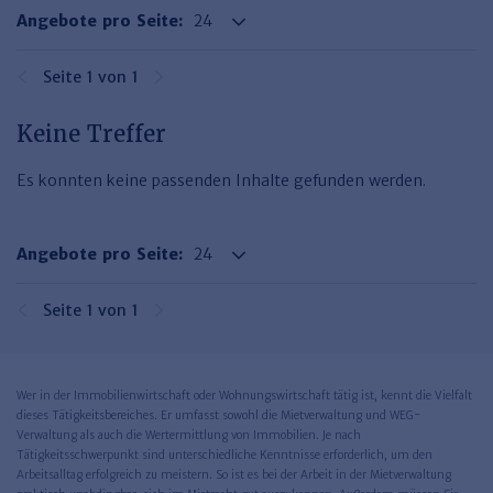
Haufe TVöD/TV-L Office
Angebote pro Seite:
Haufe Immobilien
Seite 1 von 1
Keine Treffer
Es konnten keine passenden Inhalte gefunden werden.
Angebote pro Seite:
Seite 1 von 1
Wer in der Immobilienwirtschaft oder Wohnungswirtschaft tätig ist, kennt die Vielfalt
dieses Tätigkeitsbereiches. Er umfasst sowohl die Mietverwaltung und WEG-
Verwaltung als auch die Wertermittlung von Immobilien. Je nach
Tätigkeitsschwerpunkt sind unterschiedliche Kenntnisse erforderlich, um den
Arbeitsalltag erfolgreich zu meistern. So ist es bei der Arbeit in der Mietverwaltung