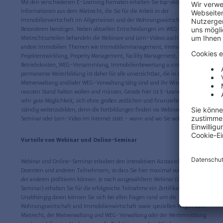
Mit den verschiedenen E-Learning Formaten erhalten Sie top-aktuelle
Informationen aus dem Mietrecht, die Sie für die Arbeit in der
Immobilienwirtschaft im Allgemeinen und der Wohnungswirtschaft im
Besonderen benötigen. Neben aktuellen Entscheidungen im WEG-Recht und
Mietrechtsurteilen behandeln die Webinare und Lern-Videos auch zahlreiche
andere Immobilien Themen wie Immobilienmanagement, Immobilien-
Projektentwicklung, Property Management, Facility Management,
Betriebskosten, WEG-Versammlung, Immobilienbewertung u.v.m. Eine
permanente Weiterbildung ist daher für alle unverzichtbar, die in der
Mietverwaltung und/oder WEG-Verwaltung tätig sind und ihr Wissen auf dem
neusten Stand halten wollen und müssen. Gerade hier ist E-Learning eine
sehr gute Möglichkeit, sich ohne großen zeitlichen und finanziellen Aufwand
ständig weiterzubilden, denn die Fortbildungen finden via Webinar, Online-
Seminar oder Lern-Video im Internet statt - wann und wo Sie wollen.
Vorteile von Webinar und Online-Seminar
Webinar und Online-Seminar erlauben den interaktiven Austausch mit den
Dozenten und anderen Teilnehmern, so dass Sie hier maximal vom Wissen
der anderen profitieren können. Je nach ausgewähltem Webinar (Online-
Seminar) erhalten Sie für die erfolgreiche Teilnahme ein Zertifikat.
Unabhängig davon können Sie sich bei allen Fragen rund um die
Wohnungswirtschaft und Immobilienwirtschaft sowie speziellen Fragen zum
Mietrecht, der Mietverwaltung und WEG-Verwaltung oder der Wertermittlung