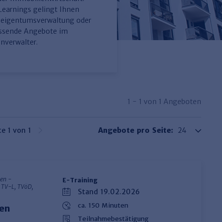
-Learnings gelingt Ihnen
gseigentumsverwaltung oder
assende Angebote im
nverwalter.
1 - 1 von 1 Angeboten
te 1 von 1
Angebote pro Seite:
sen -
E-Training
 TV-L, TVöD,
Stand 19.02.2026
ca. 150 Minuten
en
Teilnahmebestätigung