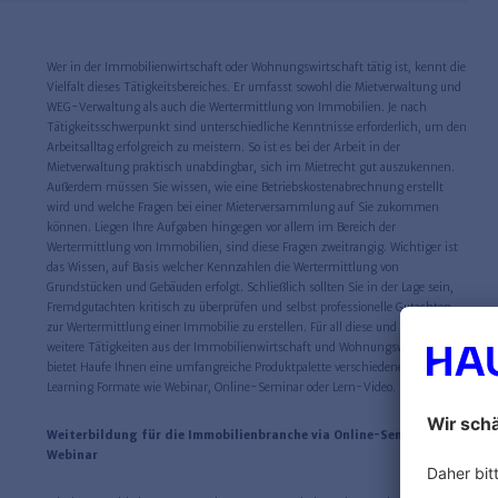
Wer in der Immobilienwirtschaft oder Wohnungswirtschaft tätig ist, kennt die
Vielfalt dieses Tätigkeitsbereiches. Er umfasst sowohl die Mietverwaltung und
WEG-Verwaltung als auch die Wertermittlung von Immobilien. Je nach
Tätigkeitsschwerpunkt sind unterschiedliche Kenntnisse erforderlich, um den
Arbeitsalltag erfolgreich zu meistern. So ist es bei der Arbeit in der
Mietverwaltung praktisch unabdingbar, sich im Mietrecht gut auszukennen.
Außerdem müssen Sie wissen, wie eine Betriebskostenabrechnung erstellt
wird und welche Fragen bei einer Mieterversammlung auf Sie zukommen
können. Liegen Ihre Aufgaben hingegen vor allem im Bereich der
Wertermittlung von Immobilien, sind diese Fragen zweitrangig. Wichtiger ist
das Wissen, auf Basis welcher Kennzahlen die Wertermittlung von
Grundstücken und Gebäuden erfolgt. Schließlich sollten Sie in der Lage sein,
Fremdgutachten kritisch zu überprüfen und selbst professionelle Gutachten
zur Wertermittlung einer Immobilie zu erstellen. Für all diese und noch viele
weitere Tätigkeiten aus der Immobilienwirtschaft und Wohnungswirtschaft
bietet Haufe Ihnen eine umfangreiche Produktpalette verschiedener E-
Learning Formate wie Webinar, Online-Seminar oder Lern-Video.
Weiterbildung für die Immobilienbranche via Online-Seminar und
Webinar