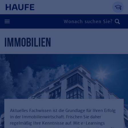
Springe direkt zum Hauptinhalt, zur Naviga
Zum Hauptinhalt springen
Zur Navigation springen
Zur Suche springen
IMMOBILIEN
Zurück
Zurück
Personal
Steuern & Rechnungswesen
Zurück
Finden Sie Ihr Thema
Zurück
Finden Sie Ihr Thema
Arbeitsrecht
Recht & Compliance
Zurück
Entgeltabrechnung
Steuerrecht
Immobilien
Aktuelles Fachwissen ist die Grundlage für Ihren Erfolg
in der Immobilienwirtschaft. Frischen Sie daher
Finden Sie Ihr Thema
Führung
Rechnungswesen
Öffentlicher Dienst
Zurück
regelmäßig Ihre Kenntnisse auf. Mit e-Learnings