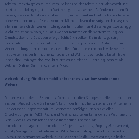
Arbeitsalltag erfolgreich zu meistern. So ist es bei der Arbeit in der Mietverwaltung
praktisch unabdingbar, sich im Mietrecht gut auszukennen. Außerdem müssen Sie
wissen, wie eine Betriebskostenabrechnung erstellt wird und welche Fragen bei einer
Mieterversammlung auf Sie zukommen können. Liegen Ihre Aufgaben hingegen vor
allem im Bereich der Wertermittlung von Immobilien, sind diese Fragen zweitrangig.
Wichtiger ist das Wissen, auf Basis welcher Kennzahlen die Wertermittlung von
Grundstücken und Gebäuden erfolgt. Schließlich sollten Sie in der Lage sein,
Fremdgutachten kritisch zu überprüfen und selbst professionelle Gutachten zur
Wertermittlung einer Immobilie zu erstellen. Für all diese und noch viele weitere
Tätigkeiten aus der Immobilienwirtschaft und Wohnungswirtschaft bietet Haufe
Ihnen eine umfangreiche Produktpalette verschiedener E-Learning Formate wie
Webinar, Online-Seminar oder Lern-Video.
Weiterbildung für die Immobilienbranche via Online-Seminar und
Webinar
Mit den verschiedenen E-Learning Formaten erhalten Sie top-aktuelle Informationen
aus dem Mietrecht, die Sie für die Arbeit in der Immobilienwirtschaft im Allgemeinen
und der Wohnungswirtschaft im Besonderen benötigen. Neben aktuellen
Entscheidungen im WEG-Recht und Mietrechtsurteilen behandeln die Webinare und
Lern-Videos auch zahlreiche andere Immobilien Themen wie
Immobilienmanagement, Immobilien-Projektentwicklung, Property Management,
Facility Management, Betriebskosten, WEG-Versammlung, Immobilienbewertung
u.v.m. Eine permanente Weiterbildung ist daher für alle unverzichtbar, die in der