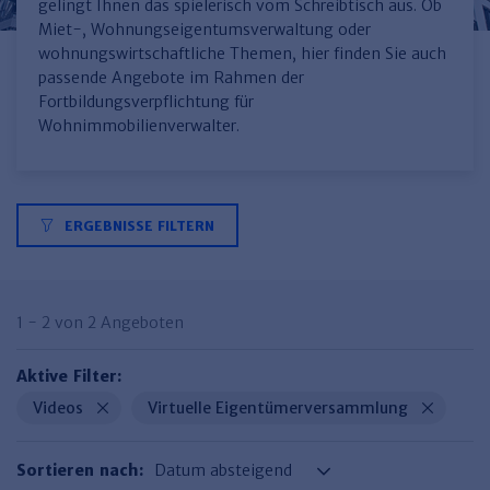
Finden Sie Ihr Thema
Personalmanagement und
Entgeltabrechnung
Familien- und Erbrecht
gelingt Ihnen das spielerisch vom Schreibtisch aus. Ob
Organisation
Miet-, Wohnungseigentumsverwaltung oder
Finden Sie Ihr Thema
Steuerkanzlei und Gebühren
Miet- und WE-Recht
Miet- und Bestandsverwaltung
Arbeitsschutz & BGM
wohnungswirtschaftliche Themen, hier finden Sie auch
Personalentwicklung und
passende Angebote im Rahmen der
Talentmanagement
Software und Tools
Rechtsanwaltskanzlei und Gebühren
WEG-Verwaltung
TV-L
Zurück
Fortbildungsverpflichtung für
Wohnimmobilienverwalter.
Persönlichkeitsentwicklung
Finden Sie Ihr Thema
Verkehrsrecht
Wohnungswirtschaft
TVöD
Wirtschaftsrecht
Immobilienverwaltung
Kommunale Finanzen
Arbeitsschutz
Produktpräsentationen
Sozialrecht
SGB & Sozialwesen
Betriebliches
ERGEBNISSE FILTERN
Gesundheitsmanagement
Finden Sie Ihr Thema
Compliance
Insolvenzrecht
Haufe Personal Office
1 - 2 von 2 Angeboten
Medizinrecht
Haufe Finance Office
Aktive Filter:
Haufe Zeugnis Manager
Videos
Virtuelle Eigentümerversammlung
Sozialrechtprodukte
Haufe Arbeitsschutz
Sortieren nach: