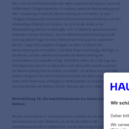
Wer in der Immobilienwirtschaft oder Wohnungswirtschaft tätig ist, kennt die
Vielfalt dieses Tätigkeitsbereiches. Er umfasst sowohl die Mietverwaltung und
WEG-Verwaltung als auch die Wertermittlung von Immobilien. Je nach
Tätigkeitsschwerpunkt sind unterschiedliche Kenntnisse erforderlich, um den
Arbeitsalltag erfolgreich zu meistern. So ist es bei der Arbeit in der
Mietverwaltung praktisch unabdingbar, sich im Mietrecht gut auszukennen.
Außerdem müssen Sie wissen, wie eine Betriebskostenabrechnung erstellt
wird und welche Fragen bei einer Mieterversammlung auf Sie zukommen
können. Liegen Ihre Aufgaben hingegen vor allem im Bereich der
Wertermittlung von Immobilien, sind diese Fragen zweitrangig. Wichtiger ist
das Wissen, auf Basis welcher Kennzahlen die Wertermittlung von
Grundstücken und Gebäuden erfolgt. Schließlich sollten Sie in der Lage sein,
Fremdgutachten kritisch zu überprüfen und selbst professionelle Gutachten
zur Wertermittlung einer Immobilie zu erstellen. Für all diese und noch viele
weitere Tätigkeiten aus der Immobilienwirtschaft und Wohnungswirtschaft
bietet Haufe Ihnen eine umfangreiche Produktpalette verschiedener E-
Learning Formate wie Webinar, Online-Seminar oder Lern-Video.
Weiterbildung für die Immobilienbranche via Online-Seminar und
Webinar
Mit den verschiedenen E-Learning Formaten erhalten Sie top-aktuelle
Informationen aus dem Mietrecht, die Sie für die Arbeit in der
Immobilienwirtschaft im Allgemeinen und der Wohnungswirtschaft im