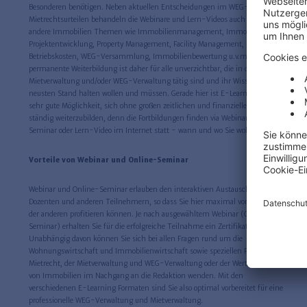
Besonderen benötigen. Neben aktuellen Entscheidungen im WEG-Recht und
Mietrechtsurteilen behandeln die Webinare und Lern-Videos auch zahlreiche
andere Immobilien Themen wie Immobilienmanagement, Immobilien-
Projektentwicklung, Property Management, Facility Management,
Betriebskosten, WEG-Versammlung, Immobilienbewertung u.v.m. Eine
permanente Weiterbildung ist daher für alle unverzichtbar, die in der
Mietverwaltung und/oder WEG-Verwaltung tätig sind und ihr Wissen auf dem
neusten Stand halten wollen und müssen. Gerade hier ist E-Learning eine
sehr gute Möglichkeit, sich ohne großen zeitlichen und finanziellen Aufwand
ständig weiterzubilden, denn die Fortbildungen finden via Webinar, Online-
Seminar oder Lern-Video im Internet statt - wann und wo Sie wollen.
Vorteile von Webinar und Online-Seminar
Webinar und Online-Seminar erlauben den interaktiven Austausch mit den
Dozenten und anderen Teilnehmern, so dass Sie hier maximal vom Wissen
der anderen profitieren können. Je nach ausgewähltem Webinar (Online-
Seminar) erhalten Sie für die erfolgreiche Teilnahme ein Zertifikat.
Unabhängig davon können Sie sich bei allen Fragen rund um die
Wohnungswirtschaft und Immobilienwirtschaft sowie speziellen Fragen zum
Mietrecht, der Mietverwaltung und WEG-Verwaltung oder der Wertermittlung
von Immobilien im Nachgang an die Redaktion wenden. Mit den
verschiedenen E-Learning Formaten sind Sie also optimal vorbereitet für eine
professionelle WEG-Verwaltung und Mietverwaltung.