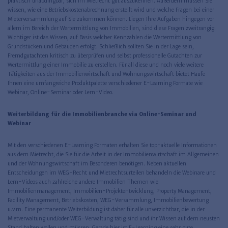
praktisch unabdingbar, sich im Mietrecht gut auszukennen. Außerdem müssen Sie
wissen, wie eine Betriebskostenabrechnung erstellt wird und welche Fragen bei einer
Mieterversammlung auf Sie zukommen können. Liegen Ihre Aufgaben hingegen vor
allem im Bereich der Wertermittlung von Immobilien, sind diese Fragen zweitrangig.
Wichtiger ist das Wissen, auf Basis welcher Kennzahlen die Wertermittlung von
Grundstücken und Gebäuden erfolgt. Schließlich sollten Sie in der Lage sein,
Fremdgutachten kritisch zu überprüfen und selbst professionelle Gutachten zur
Wertermittlung einer Immobilie zu erstellen. Für all diese und noch viele weitere
Tätigkeiten aus der Immobilienwirtschaft und Wohnungswirtschaft bietet Haufe
Ihnen eine umfangreiche Produktpalette verschiedener E-Learning Formate wie
Webinar, Online-Seminar oder Lern-Video.
Weiterbildung für die Immobilienbranche via Online-Seminar und
Webinar
Mit den verschiedenen E-Learning Formaten erhalten Sie top-aktuelle Informationen
aus dem Mietrecht, die Sie für die Arbeit in der Immobilienwirtschaft im Allgemeinen
und der Wohnungswirtschaft im Besonderen benötigen. Neben aktuellen
Entscheidungen im WEG-Recht und Mietrechtsurteilen behandeln die Webinare und
Lern-Videos auch zahlreiche andere Immobilien Themen wie
Immobilienmanagement, Immobilien-Projektentwicklung, Property Management,
Facility Management, Betriebskosten, WEG-Versammlung, Immobilienbewertung
u.v.m. Eine permanente Weiterbildung ist daher für alle unverzichtbar, die in der
Mietverwaltung und/oder WEG-Verwaltung tätig sind und ihr Wissen auf dem neusten
Stand halten wollen und müssen. Gerade hier ist E-Learning eine sehr gute