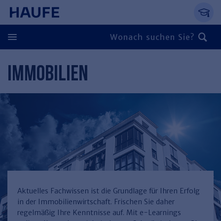
Springe direkt zum Hauptinhalt, zur Naviga
Zum Hauptinhalt springen
Zur Navigation springen
Zur Suche springen
IMMOBILIEN
Zurück
Zurück
Personal
Steuern & Rechnungswesen
Zurück
Finden Sie Ihr Thema
Zurück
Finden Sie Ihr Thema
Arbeitsrecht
Recht & Compliance
Zurück
Entgeltabrechnung
Steuerrecht
Immobilien
Aktuelles Fachwissen ist die Grundlage für Ihren Erfolg
in der Immobilienwirtschaft. Frischen Sie daher
Finden Sie Ihr Thema
Führung
Rechnungswesen
Öffentlicher Dienst
Zurück
regelmäßig Ihre Kenntnisse auf. Mit e-Learnings