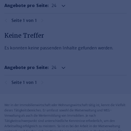
Haufe TVöD/TV-L Office
Angebote pro Seite:
Haufe Immobilien
Seite 1 von 1
Keine Treffer
Es konnten keine passenden Inhalte gefunden werden.
Angebote pro Seite:
Seite 1 von 1
Wer in der Immobilienwirtschaft oder Wohnungswirtschaft tätig ist, kennt die Vielfalt
dieses Tätigkeitsbereiches. Er umfasst sowohl die Mietverwaltung und WEG-
Verwaltung als auch die Wertermittlung von Immobilien. Je nach
Tätigkeitsschwerpunkt sind unterschiedliche Kenntnisse erforderlich, um den
Arbeitsalltag erfolgreich zu meistern. So ist es bei der Arbeit in der Mietverwaltung