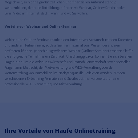
Möglichkeit, sich ohne großen zeitlichen und finanziellen Aufwand ständig
weiterzubilden, denn die Fortbildungen finden via Webinar, Online-Seminar oder
Lern-Video im Internet statt - wann und wo Sie wollen.
Vorteile von Webinar und Online-Seminar
Webinar und Online-Seminar erlauben den interaktiven Austausch mit den Dozenten
und anderen Teilnehmern, so dass Sie hier maximal vom Wissen der anderen
profitieren können. Je nach ausgewähltem Webinar (Online-Seminar) erhalten Sie für
die erfolgreiche Teilnahme ein Zertifikat. Unabhängig davon können Sie sich bei allen
Fragen rund um die Wohnungswirtschaft und Immobilienwirtschaft sowie speziellen
Fragen zum Mietrecht, der Mietverwaltung und WEG-Verwaltung oder der
Wertermittlung von Immobilien im Nachgang an die Redaktion wenden. Mit den
verschiedenen E-Learning Formaten sind Sie also optimal vorbereitet für eine
professionelle WEG-Verwaltung und Mietverwaltung.
Ihre Vorteile von Haufe Onlinetraining