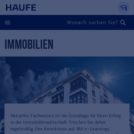
Springe direkt zum Hauptinhalt, zur Naviga
Zum Hauptinhalt springen
Zur Navigation springen
Zur Suche springen
IMMOBILIEN
Zurück
Zurück
Personal
Steuern & Rechnungswesen
Zurück
Finden Sie Ihr Thema
Zurück
Finden Sie Ihr Thema
Arbeitsrecht
Recht & Compliance
Zurück
Entgeltabrechnung
Steuerrecht
Immobilien
Aktuelles Fachwissen ist die Grundlage für Ihren Erfolg
in der Immobilienwirtschaft. Frischen Sie daher
Finden Sie Ihr Thema
Führung
Rechnungswesen
Öffentlicher Dienst
Zurück
regelmäßig Ihre Kenntnisse auf. Mit e-Learnings