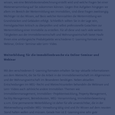
wissen, wie eine Betriebskostenabrechnung erstellt wird und welche Fragen bei einer
Mieterversammlung auf Sie zukommen können. Liegen Ihre Aufgaben hingegen vor
allem im Bereich der Wertermittlung von Immobilien, sind diese Fragen zweitrangig.
Wichtiger ist das Wissen, auf Basis welcher Kennzahlen die Wertermittlung von
Grundstücken und Gebäuden erfolgt. Schließlich sollten Sie in der Lage sein,
Fremdgutachten kritisch zu überprüfen und selbst professionelle Gutachten zur
Wertermittlung einer Immobilie zu erstellen. Für all diese und noch viele weitere
Tätigkeiten aus der Immobilienwirtschaft und Wohnungswirtschaft bietet Haufe
Ihnen eine umfangreiche Produktpalette verschiedener E-Learning Formate wie
Webinar, Online-Seminar oder Lern-Video.
Weiterbildung für die Immobilienbranche via Online-Seminar und
Webinar
Mit den verschiedenen E-Learning Formaten erhalten Sie top-aktuelle Informationen
aus dem Mietrecht, die Sie für die Arbeit in der Immobilienwirtschaft im Allgemeinen
und der Wohnungswirtschaft im Besonderen benötigen. Neben aktuellen
Entscheidungen im WEG-Recht und Mietrechtsurteilen behandeln die Webinare und
Lern-Videos auch zahlreiche andere Immobilien Themen wie
Immobilienmanagement, Immobilien-Projektentwicklung, Property Management,
Facility Management, Betriebskosten, WEG-Versammlung, Immobilienbewertung
u.v.m. Eine permanente Weiterbildung ist daher für alle unverzichtbar, die in der
Mietverwaltung und/oder WEG-Verwaltung tätig sind und ihr Wissen auf dem neusten
Stand halten wollen und müssen. Gerade hier ist E-Learning eine sehr gute