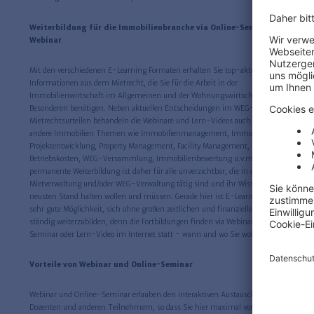
Weiterbildung für die Immobilienbranche via Online-Seminar und
Webinar
Mit den verschiedenen E-Learning Formaten erhalten Sie top-aktuelle
Informationen aus dem Mietrecht, die Sie für die Arbeit in der
Immobilienwirtschaft im Allgemeinen und der Wohnungswirtschaft im
Besonderen benötigen. Neben aktuellen Entscheidungen im WEG-Recht und
Mietrechtsurteilen behandeln die Webinare und Lern-Videos auch zahlreiche
andere Immobilien Themen wie Immobilienmanagement, Immobilien-
Projektentwicklung, Property Management, Facility Management,
Betriebskosten, WEG-Versammlung, Immobilienbewertung u.v.m. Eine
permanente Weiterbildung ist daher für alle unverzichtbar, die in der
Mietverwaltung und/oder WEG-Verwaltung tätig sind und ihr Wissen auf dem
neusten Stand halten wollen und müssen. Gerade hier ist E-Learning eine
sehr gute Möglichkeit, sich ohne großen zeitlichen und finanziellen Aufwand
ständig weiterzubilden, denn die Fortbildungen finden via Webinar, Online-
Seminar oder Lern-Video im Internet statt - wann und wo Sie wollen.
Vorteile von Webinar und Online-Seminar
Webinar und Online-Seminar erlauben den interaktiven Austausch mit den
Dozenten und anderen Teilnehmern, so dass Sie hier maximal vom Wissen