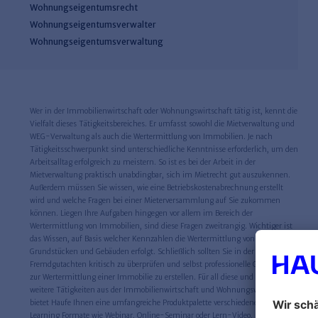
Wohnungseigentumsrecht
Wohnungseigentumsverwalter
Wohnungseigentumsverwaltung
Wer in der Immobilienwirtschaft oder Wohnungswirtschaft tätig ist, kennt die
Vielfalt dieses Tätigkeitsbereiches. Er umfasst sowohl die Mietverwaltung und
WEG-Verwaltung als auch die Wertermittlung von Immobilien. Je nach
Tätigkeitsschwerpunkt sind unterschiedliche Kenntnisse erforderlich, um den
Arbeitsalltag erfolgreich zu meistern. So ist es bei der Arbeit in der
Mietverwaltung praktisch unabdingbar, sich im Mietrecht gut auszukennen.
Außerdem müssen Sie wissen, wie eine Betriebskostenabrechnung erstellt
wird und welche Fragen bei einer Mieterversammlung auf Sie zukommen
können. Liegen Ihre Aufgaben hingegen vor allem im Bereich der
Wertermittlung von Immobilien, sind diese Fragen zweitrangig. Wichtiger ist
das Wissen, auf Basis welcher Kennzahlen die Wertermittlung von
Grundstücken und Gebäuden erfolgt. Schließlich sollten Sie in der Lage sein,
Fremdgutachten kritisch zu überprüfen und selbst professionelle Gutachten
zur Wertermittlung einer Immobilie zu erstellen. Für all diese und noch viele
weitere Tätigkeiten aus der Immobilienwirtschaft und Wohnungswirtschaft
bietet Haufe Ihnen eine umfangreiche Produktpalette verschiedener E-
Learning Formate wie Webinar, Online-Seminar oder Lern-Video.