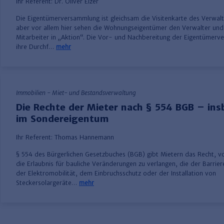
Ihr Referent:
Dr. Oliver Elzer
Die Eigentümerversammlung ist gleichsam die Visitenkarte des Verwalte
aber vor allem hier sehen die Wohnungseigentümer den Verwalter und
Mitarbeiter in „Aktion“. Die Vor- und Nachbereitung der Eigentümer
ihre Durchf…
mehr
Immobilien - Miet- und Bestandsverwaltung
Die Rechte der Mieter nach § 554 BGB – in
im Sondereigentum
Ihr Referent:
Thomas Hannemann
§ 554 des Bürgerlichen Gesetzbuches (BGB) gibt Mietern das Recht, 
die Erlaubnis für bauliche Veränderungen zu verlangen, die der Barrier
der Elektromobilität, dem Einbruchsschutz oder der Installation von
Steckersolargeräte…
mehr