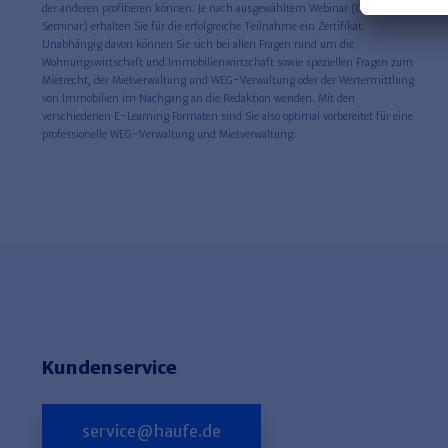
der anderen profitieren können. Je nach ausgewähltem Webinar (Online-
Seminar) erhalten Sie für die erfolgreiche Teilnahme ein Zertifikat.
Unabhängig davon können Sie sich bei allen Fragen rund um die
Wohnungswirtschaft und Immobilienwirtschaft sowie speziellen Fragen zum
Mietrecht, der Mietverwaltung und WEG-Verwaltung oder der Wertermittlung
von Immobilien im Nachgang an die Redaktion wenden. Mit den
verschiedenen E-Learning Formaten sind Sie also optimal vorbereitet für eine
professionelle WEG-Verwaltung und Mietverwaltung.
Kundenservice
service@haufe.de