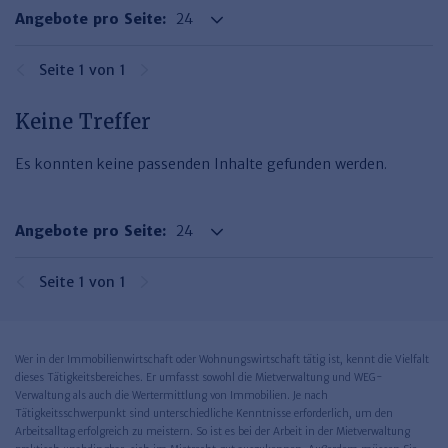
Haufe TVöD/TV-L Office
Angebote pro Seite:
Haufe Immobilien
Seite 1 von 1
Keine Treffer
Es konnten keine passenden Inhalte gefunden werden.
Angebote pro Seite:
Seite 1 von 1
Wer in der Immobilienwirtschaft oder Wohnungswirtschaft tätig ist, kennt die Vielfalt
dieses Tätigkeitsbereiches. Er umfasst sowohl die Mietverwaltung und WEG-
Verwaltung als auch die Wertermittlung von Immobilien. Je nach
Tätigkeitsschwerpunkt sind unterschiedliche Kenntnisse erforderlich, um den
Arbeitsalltag erfolgreich zu meistern. So ist es bei der Arbeit in der Mietverwaltung