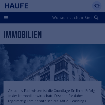
Springe direkt zum Hauptinhalt, zur Naviga
Zum Hauptinhalt springen
Zur Navigation springen
Zur Suche springen
IMMOBILIEN
Zurück
Zurück
Personal
Steuern & Rechnungswesen
Zurück
Finden Sie Ihr Thema
Zurück
Finden Sie Ihr Thema
Arbeitsrecht
Recht & Compliance
Zurück
Entgeltabrechnung
Steuerrecht
Immobilien
Aktuelles Fachwissen ist die Grundlage für Ihren Erfolg
in der Immobilienwirtschaft. Frischen Sie daher
Finden Sie Ihr Thema
Führung
Rechnungswesen
Öffentlicher Dienst
Zurück
regelmäßig Ihre Kenntnisse auf. Mit e-Learnings