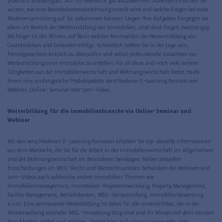
praktisch unabdingbar, sich im Mietrecht gut auszukennen. Außerdem müssen Sie
wissen, wie eine Betriebskostenabrechnung erstellt wird und welche Fragen bei einer
Mieterversammlung auf Sie zukommen können. Liegen Ihre Aufgaben hingegen vor
allem im Bereich der Wertermittlung von Immobilien, sind diese Fragen zweitrangig.
Wichtiger ist das Wissen, auf Basis welcher Kennzahlen die Wertermittlung von
Grundstücken und Gebäuden erfolgt. Schließlich sollten Sie in der Lage sein,
Fremdgutachten kritisch zu überprüfen und selbst professionelle Gutachten zur
Wertermittlung einer Immobilie zu erstellen. Für all diese und noch viele weitere
Tätigkeiten aus der Immobilienwirtschaft und Wohnungswirtschaft bietet Haufe
Ihnen eine umfangreiche Produktpalette verschiedener E-Learning Formate wie
Webinar, Online-Seminar oder Lern-Video.
Weiterbildung für die Immobilienbranche via Online-Seminar und
Webinar
Mit den verschiedenen E-Learning Formaten erhalten Sie top-aktuelle Informationen
aus dem Mietrecht, die Sie für die Arbeit in der Immobilienwirtschaft im Allgemeinen
und der Wohnungswirtschaft im Besonderen benötigen. Neben aktuellen
Entscheidungen im WEG-Recht und Mietrechtsurteilen behandeln die Webinare und
Lern-Videos auch zahlreiche andere Immobilien Themen wie
Immobilienmanagement, Immobilien-Projektentwicklung, Property Management,
Facility Management, Betriebskosten, WEG-Versammlung, Immobilienbewertung
u.v.m. Eine permanente Weiterbildung ist daher für alle unverzichtbar, die in der
Mietverwaltung und/oder WEG-Verwaltung tätig sind und ihr Wissen auf dem neusten
Stand halten wollen und müssen. Gerade hier ist E-Learning eine sehr gute