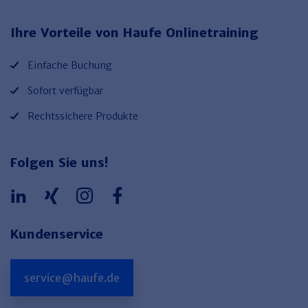
Haufe TVöD/TV-L Office
Ihre Vorteile von Haufe Onlinetraining
Haufe Immobilien
Einfache Buchung
Sofort verfügbar
Rechtssichere Produkte
Folgen Sie uns!
Kundenservice
service@haufe.de