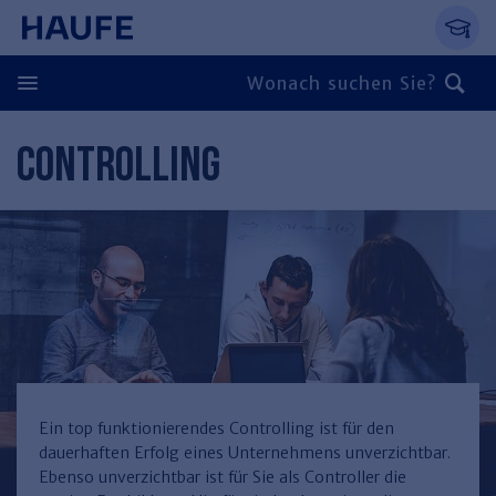
Springe direkt zum Hauptinhalt, zur Naviga
Zum Hauptinhalt springen
Zur Navigation springen
Zur Suche springen
CONTROLLING
Zurück
Zurück
Personal
Steuern & Rechnungswesen
Zurück
Finden Sie Ihr Thema
Zurück
Finden Sie Ihr Thema
Arbeitsrecht
Recht & Compliance
Zurück
Entgeltabrechnung
Steuerrecht
Immobilien
Ein top funktionierendes Controlling ist für den
dauerhaften Erfolg eines Unternehmens unverzichtbar.
Finden Sie Ihr Thema
Führung
Rechnungswesen
Öffentlicher Dienst
Zurück
Ebenso unverzichtbar ist für Sie als Controller die