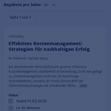
Haufe TVöD/TV-L Office
Angebote pro Seite:
Haufe Immobilien
Seite 1 von 1
Controlling
Effektives Kostenmanagement:
Strategien für nachhaltigen Erfolg
Ihr Referent:
Hartwin Maas
Bei abnehmender Wirtschaftskraft gewinnt effektives
Kostenmanagement zunehmend an Bedeutung. Doch wie gelingt
es, Kostenmanagement nicht nur als kurzfristige
Sparmaßnahme, sondern als festen Bestandteil der
Unternehmensstrategie mit anhaltender Wirku…
mehr
Video
Stand 11.02.2025
ca. 90 Minuten