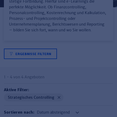
Finden Sie Ihr Thema
Personalmanagement und
Entgeltabrechnung
Familien- und Erbrecht
stetige Fortbildung. Hierfür sind e-Learnings die
Organisation
perfekte Möglichkeit. Ob Finanzcontrolling,
Finden Sie Ihr Thema
Steuerkanzlei und Gebühren
Miet- und WE-Recht
Miet- und Bestandsverwaltung
Arbeitsschutz & BGM
Personalcontrolling, Kostenrechnung und Kalkulation,
Personalentwicklung und
Prozess- und Projektcontrolling oder
Talentmanagement
Software und Tools
Rechtsanwaltskanzlei und Gebühren
WEG-Verwaltung
TV-L
Zurück
Unternehmensplanung, Berichtswesen und Reporting
– bilden Sie sich fort, wann und wo Sie wollen.
Persönlichkeitsentwicklung
Finden Sie Ihr Thema
Verkehrsrecht
Wohnungswirtschaft
TVöD
Wirtschaftsrecht
Immobilienverwaltung
Kommunale Finanzen
Arbeitsschutz
Produktpräsentationen
Sozialrecht
SGB & Sozialwesen
Betriebliches
ERGEBNISSE FILTERN
Gesundheitsmanagement
Finden Sie Ihr Thema
Compliance
Insolvenzrecht
Haufe Personal Office
1 - 4 von 4 Angeboten
Medizinrecht
Haufe Finance Office
Aktive Filter:
Haufe Zeugnis Manager
Strategisches Controlling
Sozialrechtprodukte
Haufe Arbeitsschutz
Sortieren nach: