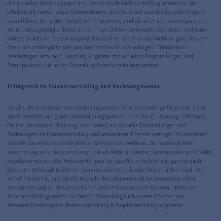
alle aktuellen Entwicklungen und Trends im Bereich Controlling informiert. Sie
erhalten alle notwendigen Informationen, um Ihre Arbeit zuverlässig und erfolgreich
auszuführen. Ein großer Vorteil vom E-Learning sind die zeit- und kostensparenden
Weiterbildungsmöglichkeiten in Form von Online-Seminaren, Webinaren und Lern-
Videos: So können Sie ein ausgewähltes Online-Seminar oder Webinar ganz bequem
direkt am Arbeitsplatz oder vom heimischen PC aus verfolgen. Thematisch
beschäftigen sich die E-Learning Angebote mit aktuellen Fragestellungen und
Brennpunkten, die in der Controlling Branche diskutiert werden.
Erfolgreich im Finanzcontrolling und Rechnungswesen
Für alle, die im Finanz- und Rechnungswesen (Finanzcontrolling) tätig sind, bietet
Haufe ebenfalls ein großes Weiterbildungspaket in Form von E-Learnings (Webinar,
Online-Seminar, e-Training, Lern-Video) an. Aktuelle Entwicklungen und
Änderungen im Finanzcontrolling und verwandten Themen verfolgen Sie am besten
live über das entsprechende Online-Seminar oder Webinar. Sie haben die Wahl
zwischen zig verschiedenen Kursen, die als Webinar, Online-Seminar oder Lern-Video
angeboten werden. Des Weiteren können Sie spezifische Fachinhalte ganz einfach
direkt am Arbeitsplatz über e-Trainings erlernen, die ebenfalls erhältlich sind. Der
Vorteil hierbei ist, dass Sie die Auswahl der Lektionen und das Lerntempo selbst
bestimmen und an Ihre persönlichen Bedürfnisse anpassen können. Neben dem
Finanzcontrolling werden im Bereich Controlling auch andere Themen wie
Personalcontrolling oder Prozesscontrolling & Projektcontrolling abgedeckt.