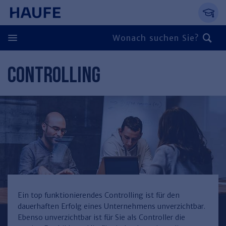
Springe direkt zum Hauptinhalt, zur Naviga
Zum Hauptinhalt springen
Zur Navigation springen
Zur Suche springen
CONTROLLING
Zurück
Zurück
Personal
Steuern & Rechnungswesen
Zurück
Finden Sie Ihr Thema
Zurück
Finden Sie Ihr Thema
Arbeitsrecht
Recht & Compliance
Zurück
Entgeltabrechnung
Steuerrecht
Immobilien
Ein top funktionierendes Controlling ist für den
dauerhaften Erfolg eines Unternehmens unverzichtbar.
Finden Sie Ihr Thema
Führung
Rechnungswesen
Öffentlicher Dienst
Zurück
Ebenso unverzichtbar ist für Sie als Controller die