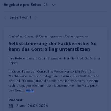
Haufe TVöD/TV-L Office
Angebote pro Seite:
Haufe Immobilien
Seite 1 von 1
Controlling, Steuern & Rechnungswesen - Rechnungswesen
Selbststeuerung der Fachbereiche: So
kann das Controlling unterstützen
Ihre Referent:innen:
Katrin Stegmaier-Hermle
,
Prof. Dr. Mischa
Seiter
In dieser Folge von Controlling Vordenker spricht Prof. Dr.
Mischa Seiter mit Katrin Stegmaier-Hermle, Geschäftsführerin
der Balluff GmbH, über die Rolle des Finanzbereichs in einem
technologiegetriebenen Industrieunternehmen. Im Mittelpunkt
des Gesp…
mehr
Podcast
Stand 26.06.2026