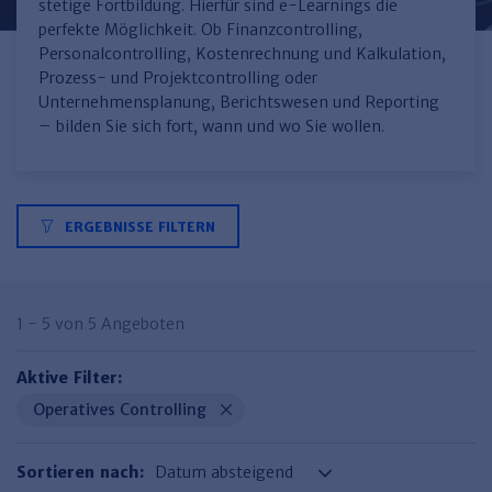
Finden Sie Ihr Thema
Personalmanagement und
Entgeltabrechnung
Familien- und Erbrecht
stetige Fortbildung. Hierfür sind e-Learnings die
Organisation
perfekte Möglichkeit. Ob Finanzcontrolling,
Finden Sie Ihr Thema
Steuerkanzlei und Gebühren
Miet- und WE-Recht
Miet- und Bestandsverwaltung
Arbeitsschutz & BGM
Personalcontrolling, Kostenrechnung und Kalkulation,
Personalentwicklung und
Prozess- und Projektcontrolling oder
Talentmanagement
Software und Tools
Rechtsanwaltskanzlei und Gebühren
WEG-Verwaltung
TV-L
Zurück
Unternehmensplanung, Berichtswesen und Reporting
– bilden Sie sich fort, wann und wo Sie wollen.
Persönlichkeitsentwicklung
Finden Sie Ihr Thema
Verkehrsrecht
Wohnungswirtschaft
TVöD
Wirtschaftsrecht
Immobilienverwaltung
Kommunale Finanzen
Arbeitsschutz
Produktpräsentationen
Sozialrecht
SGB & Sozialwesen
Betriebliches
ERGEBNISSE FILTERN
Gesundheitsmanagement
Finden Sie Ihr Thema
Compliance
Insolvenzrecht
Haufe Personal Office
1 - 5 von 5 Angeboten
Medizinrecht
Haufe Finance Office
Aktive Filter:
Haufe Zeugnis Manager
Operatives Controlling
Sozialrechtprodukte
Haufe Arbeitsschutz
Sortieren nach: