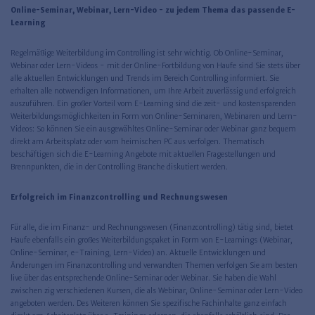
Online-Seminar, Webinar, Lern-Video - zu jedem Thema das passende E-
Learning
Regelmäßige Weiterbildung im Controlling ist sehr wichtig. Ob Online-Seminar,
Webinar oder Lern-Videos - mit der Online-Fortbildung von Haufe sind Sie stets über
alle aktuellen Entwicklungen und Trends im Bereich Controlling informiert. Sie
erhalten alle notwendigen Informationen, um Ihre Arbeit zuverlässig und erfolgreich
auszuführen. Ein großer Vorteil vom E-Learning sind die zeit- und kostensparenden
Weiterbildungsmöglichkeiten in Form von Online-Seminaren, Webinaren und Lern-
Videos: So können Sie ein ausgewähltes Online-Seminar oder Webinar ganz bequem
direkt am Arbeitsplatz oder vom heimischen PC aus verfolgen. Thematisch
beschäftigen sich die E-Learning Angebote mit aktuellen Fragestellungen und
Brennpunkten, die in der Controlling Branche diskutiert werden.
Erfolgreich im Finanzcontrolling und Rechnungswesen
Für alle, die im Finanz- und Rechnungswesen (Finanzcontrolling) tätig sind, bietet
Haufe ebenfalls ein großes Weiterbildungspaket in Form von E-Learnings (Webinar,
Online-Seminar, e-Training, Lern-Video) an. Aktuelle Entwicklungen und
Änderungen im Finanzcontrolling und verwandten Themen verfolgen Sie am besten
live über das entsprechende Online-Seminar oder Webinar. Sie haben die Wahl
zwischen zig verschiedenen Kursen, die als Webinar, Online-Seminar oder Lern-Video
angeboten werden. Des Weiteren können Sie spezifische Fachinhalte ganz einfach