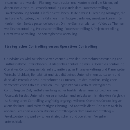
Instrumente anwenden. Planung, Koordination und Kontrolle sind die Säulen, auf
denen Ihre Arbeit im Personalcontrolling wie auch dem Prozesscontrolling &
Projektcontrolling beruht. Hierfür bietet Ihnen Haufe diverse E-Learning Lösungen, die
Sie für alle Aufgaben, die im Rahmen Ihrer Tätigkeit anfallen, einsetzen können. Bei
Haufe finden Sie das passende Webinar, Online-Seminar oder Lern-Video zu Themen
wie Finanzcontrolling, Personalcontrolling, Prozesscontrolling & Projektcontrolling,
Operatives Controlling und Strategisches Controlling.
Strategisches Controlling versus Operatives Controlling
Grundsätzlich wird zwischen verschiedenen Arten der Unternehmenssteuerung und
Einflussnahme unterschieden: Strategisches Controlling versus Operatives Controlling.
Operatives Controlling zielt darauf ab, mittels guter Finanzverwaltung und Planung die
Wirtschaftlichkeit, Rentabilität und Liquidität eines Unternehmens zu steuern und
dabei alle Potenziale des Unternehmens zu nutzen, um den maximal möglichen
wirtschaftlichen Erfolg zu erzielen. Im Gegensatz dazu verfolgt strategisches
Controlling das Ziel, mithilfe umfangreicher Marktanalysen ununterbrochen neue
Potenziale für das Unternehmen zu entdecken und aufzubauen. Im direkten Vergleich
ist Strategisches Controlling langfristig angelegt, während Operatives Controlling vor
allem der kurz- und mittelfristigen Planung und Kontrolle dient. Übrigens: Auch in
anderen Bereichen wie dem Personalcontrolling oder dem Prozesscontrolling &
Projektcontrolling wird zwischen strategischem und operativem Vorgehen
unterschieden.